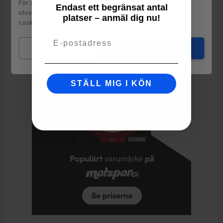
För att leverera en personlig upplevelse, mäta sajtens
Endast ett begränsat antal
utveckling och ha sociala medier-koppling använder vi
Ingredienser: Fläskkött* 98%, havssalt, naturliga aromer,
platser – anmäl dig nu!
cookies.
Läs mer
svartpeppar, vitpeppar, vitlök, antioxidationsmedel E301 och
E300, konserveringsmedel E250. *Uppfött och slaktat i EU.
Email
Mina val
Jag godkänner
STÄLL MIG I KÖN