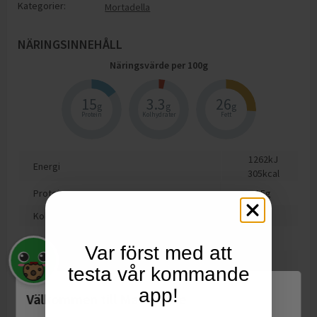
Kategorier:
Mortadella
NÄRINGSINNEHÅLL
Näringsvärde per
100
g
15
3.3
26
g
g
g
Protein
Kolhydrater
Fett
1262
kJ
Energi
305
kcal
Protein
15
g
Kolhydrat
3.3
g
varav sockerarter
0
g
Var först med att
Fett
26
g
testa vår kommande
varav mättat fett
9.9
g
app!
Välkommen till Matspar.se
Motsvarande salt
1.9
g