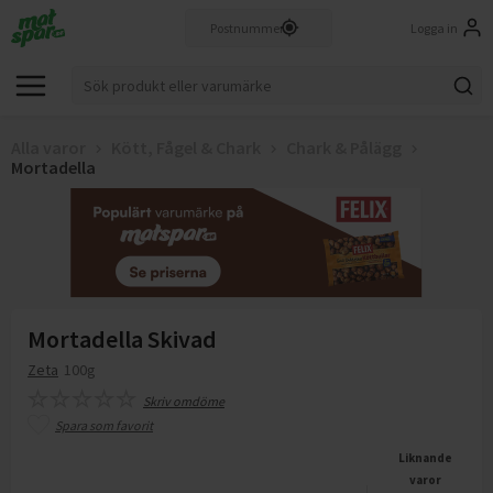
Logga in
Alla varor
Kött, Fågel & Chark
Chark & Pålägg
Mortadella
Mortadella Skivad
Zeta
100g
Skriv omdöme
Spara som favorit
Liknande
varor