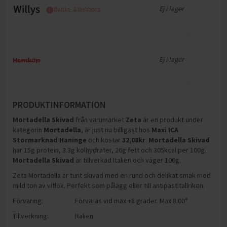
Ej i lager
Butiks- & Webbpris
Ej i lager
PRODUKTINFORMATION
Mortadella Skivad
från varumärket
Zeta
är en produkt under
kategorin
Mortadella
, är just nu billigast hos
Maxi ICA
Stormarknad Haninge
och
kostar
32,08
kr
.
Mortadella Skivad
har
15g protein, 3.3g kolhydrater, 26g fett och 305kcal per 100g
.
Mortadella Skivad
är tillverkad Italien och väger 100g
.
Zeta Mortadella är tunt skivad med en rund och delikat smak med
mild ton av vitlök. Perfekt som pålägg eller till antipastitallriken.
Förvaring:
Förvaras vid max +8 grader. Max 8.00°
Tillverkning:
Italien