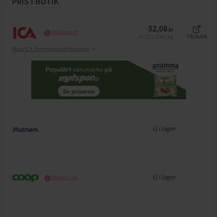
PRIS I BUTIK
32,08
kr
Webbpriser
320,80
kr/kg
Till butik
Jfr
Maxi ICA Stormarknad Haninge
Ej i lager
Ej i lager
Webbpriser