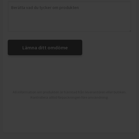
Lämna ditt omdöme
All information om produkten är hämtad från leverantören eller butiken.
Kontrollera alltid förpackningen före användning.