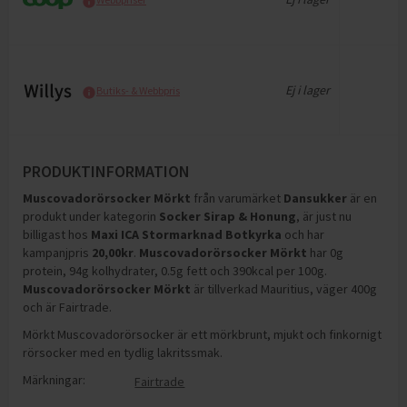
Ej i lager
Butiks- & Webbpris
PRODUKTINFORMATION
Muscovadorörsocker Mörkt
från varumärket
Dansukker
är en
produkt under kategorin
Socker Sirap & Honung
, är just nu
billigast hos
Maxi ICA Stormarknad Botkyrka
och
har
kampanjpris
20,00
kr
.
Muscovadorörsocker Mörkt
har
0g
protein, 94g kolhydrater, 0.5g fett och 390kcal per 100g
.
Muscovadorörsocker Mörkt
är tillverkad Mauritius, väger 400g
och är Fairtrade
.
Mörkt Muscovadorörsocker är ett mörkbrunt, mjukt och finkornigt
rörsocker med en tydlig lakritssmak.
Märkningar:
Fairtrade