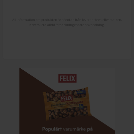
All information om produkten är hämtad från leverantören eller butiken.
Kontrollera alltid förpackningen före användning.