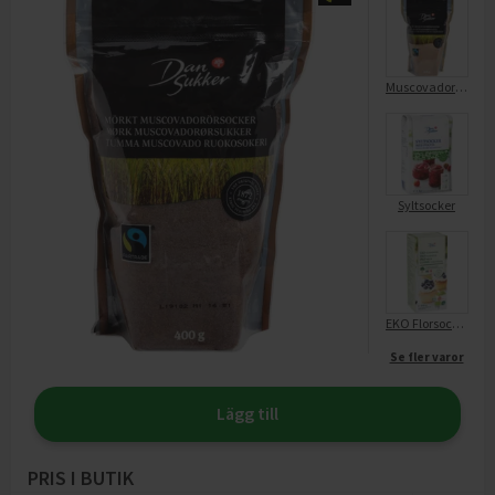
Muscovadorörsocker Ljust
Syltsocker
EKO Florsocker
Se fler varor
Lägg till
PRIS I BUTIK