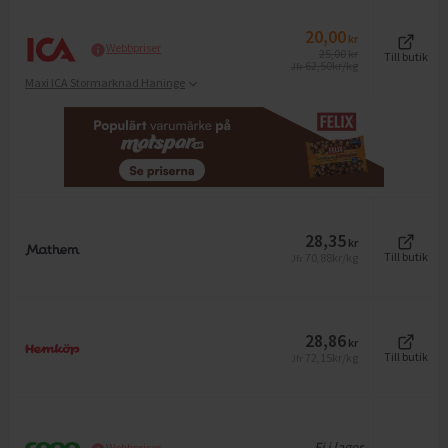
20,00
kr
Webbpriser
25,00
kr
Till butik
62,50
kr/kg
Jfr
Maxi ICA Stormarknad Haninge
28,35
kr
70,88
kr/kg
Till butik
Jfr
28,86
kr
72,15
kr/kg
Till butik
Jfr
Ej i lager
Webbpriser