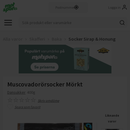
Logga in
Alla varor
Skafferi
Baka
Socker Sirap & Honung
Muscovadorörsocker Mörkt
Dansukker
400g
Skriv omdöme
Spara som favorit
Liknande
varor