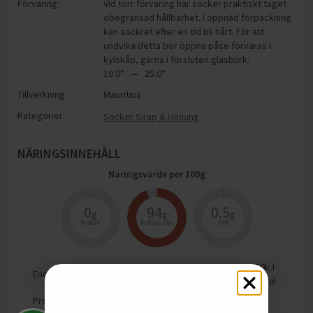
Förvaring:
Vid torr förvaring har socker praktiskt taget
obegränsad hållbarhet. I öppnad förpackning
kan sockret efter en tid bli hårt. För att
undvika detta bör öppna påse förvaras i
kylskåp, gärna i försluten glasburk.
10.0° — 25.0°
Tillverkning:
Mauritius
Kategorier:
Socker Sirap & Honung
NÄRINGSINNEHÅLL
Näringsvärde per
100
g
0
94
0.5
g
g
g
Protein
Kolhydrater
Fett
1650
kJ
Energi
390
kcal
Protein
0
g