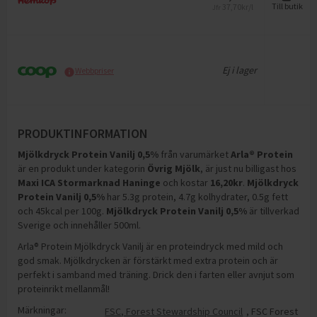
37,70
kr/l
Till butik
Jfr
Ej i lager
Webbpriser
PRODUKTINFORMATION
Mjölkdryck Protein Vanilj 0,5%
från varumärket
Arla® Protein
är en produkt under kategorin
Övrig Mjölk
, är just nu billigast hos
Maxi ICA Stormarknad Haninge
och
kostar
16,20
kr
.
Mjölkdryck
Protein Vanilj 0,5%
har
5.3g protein, 4.7g kolhydrater, 0.5g fett
och 45kcal per 100g
.
Mjölkdryck Protein Vanilj 0,5%
är tillverkad
Sverige och innehåller 500ml
.
Arla® Protein Mjölkdryck Vanilj är en proteindryck med mild och
god smak. Mjölkdrycken är förstärkt med extra protein och är
perfekt i samband med träning. Drick den i farten eller avnjut som
proteinrikt mellanmål!
Märkningar:
FSC, Forest Stewardship Council
,
FSC Forest