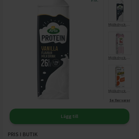
Mjölkdryck Protein Blåbär 0,5%
Mjölkdryck Jordgubb 1% Lång Hållbarhet
Mjölkdryck 2,6%
Se fler varor
Lägg till
PRIS I BUTIK