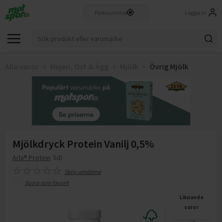
Logga in
Alla varor
Mejeri, Ost & Ägg
Mjölk
Övrig Mjölk
Mjölkdryck Protein Vanilj 0,5%
Arla® Protein
5dl
Skriv omdöme
Spara som favorit
Liknande
varor