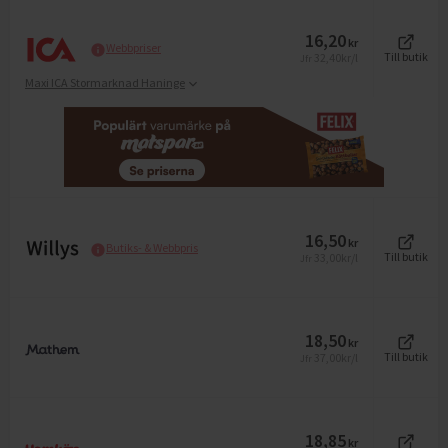
16,20
kr
Webbpriser
32,40
kr/l
Till butik
Jfr
Maxi ICA Stormarknad Haninge
16,50
kr
Butiks- & Webbpris
33,00
kr/l
Till butik
Jfr
18,50
kr
37,00
kr/l
Till butik
Jfr
18,85
kr