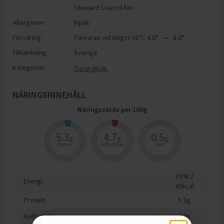
Steward Council Mix
Allergener:
Mjölk
Förvaring:
Förvaras vid högst +8°C 4.0° — 8.0°
Tillverkning:
Sverige
Kategorier:
Övrig Mjölk
NÄRINGSINNEHÅLL
Näringsvärde per
100
g
5.3
4.7
0.5
g
g
g
Protein
Kolhydrater
Fett
189
kJ
Energi
45
kcal
Protein
5.3
g
Kolhydrat
4.7
g