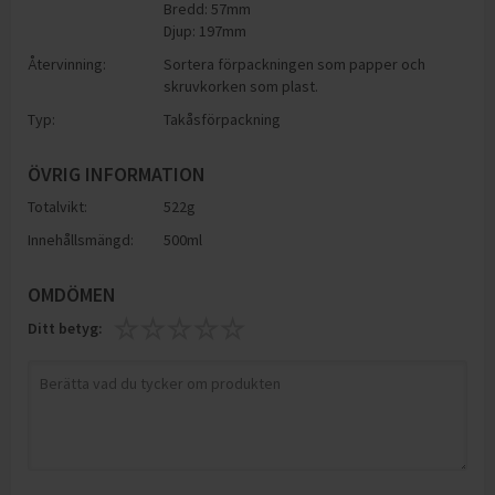
Bredd: 57mm
Djup: 197mm
Återvinning:
Sortera förpackningen som papper och
skruvkorken som plast.
Typ:
Takåsförpackning
ÖVRIG INFORMATION
Totalvikt:
522g
Innehållsmängd:
500ml
OMDÖMEN
Ditt betyg: