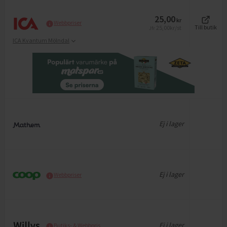
25,00
kr
Webbpriser
25,00
kr/st
Till butik
Jfr
ICA Kvantum Mölndal
Ej i lager
Ej i lager
Webbpriser
Ej i lager
Butiks- & Webbpris