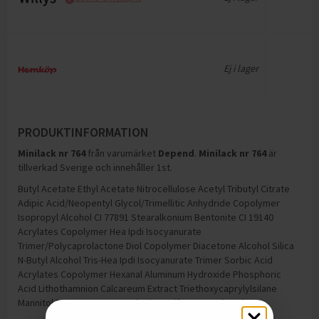
Ej i lager
PRODUKTINFORMATION
Minilack nr 764
från varumärket
Depend
.
Minilack nr 764
är
tillverkad Sverige och innehåller 1st
.
Butyl Acetate Ethyl Acetate Nitrocellulose Acetyl Tributyl Citrate
Adipic Acid/Neopentyl Glycol/Trimellitic Anhydride Copolymer
Isopropyl Alcohol CI 77891 Stearalkonium Bentonite CI 19140
Acrylates Copolymer Hea Ipdi Isocyanurate
Trimer/Polycaprolactone Diol Copolymer Diacetone Alcohol Silica
N-Butyl Alcohol Tris-Hea Ipdi Isocyanurate Trimer Sorbic Acid
Acrylates Copolymer Hexanal Aluminum Hydroxide Phosphoric
Acid Lithothamnion Calcareum Extract Triethoxycaprylylsilane
Mannitol Diatomaceous Earth Zinc Sulfate Tocopherol