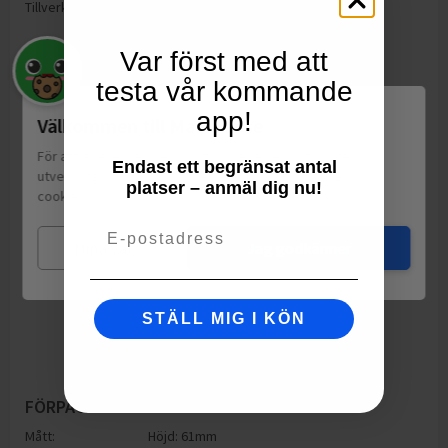
Tillverkning:
Sverige
Var först med att
testa vår kommande
app!
Välkommen till Matspar.se
För att leverera en personlig upplevelse, mäta sajtens
Endast ett begränsat antal
utveckling och ha sociala medier-koppling använder vi
platser – anmäl dig nu!
cookies.
Läs mer
Email
Mina val
Jag godkänner
STÄLL MIG I KÖN
FÖRPACKNING
Mått:
Höjd: 61mm