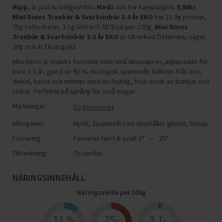
Hipp
, är just nu billigast hos
Meds
och
har kampanjpris
9,00
kr
.
Mini Dinos Tranbär & Svartvinbär 1-3 År EKO
har
11.9g protein,
75g kolhydrater, 3.1g fett och 387kcal per 100g
.
Mini Dinos
Tranbär & Svartvinbär 1-3 År EKO
är tillverkad Österrike, väger
30g och är Ekologiskt
.
Mini Dinos är snacks formade som små dinosaurier, anpassade för
barn 1-3 år, gjord av 92 % ekologisk spannmål; fullkorn från hirs,
dinkel, havre och emmer med en fruktig, frisk smak av tranbär och
vinbär. Perfekta på språng för små magar.
Märkningar:
EU-Ekologiskt
Allergener:
Mjölk
,
Spannmål som innehåller gluten
,
Senap
Förvaring:
Förvaras torrt & svalt 3° — 25°
Tillverkning:
Österrike
NÄRINGSINNEHÅLL
Näringsvärde per
100
g
11.9
75
3.1
g
g
g