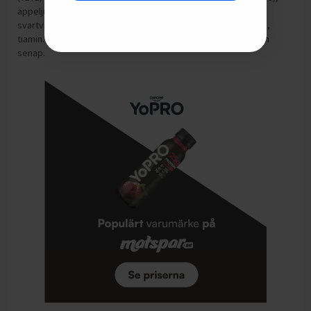
äppeljuicekoncentrat* 7%, tranbär* 0,8%,
svartvinbärsjuicekoncentrat* 0,6%, morotsjuicekoncentrat*,
tiamin. *Ekologisk ingrediens. Kan innehålla spår av mjölk och
senap.