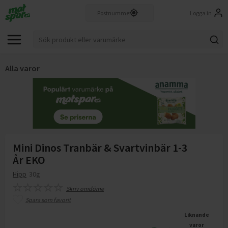
Logga in
Alla varor
Mini Dinos Tranbär & Svartvinbär 1-3
År EKO
Hipp
30g
Skriv omdöme
Spara som favorit
Liknande
varor