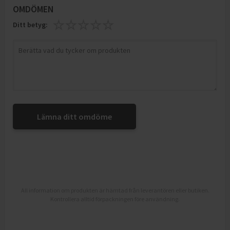
OMDÖMEN
Ditt betyg:
Lämna ditt omdöme
All information om produkten är hämtad från leverantören eller butiken.
Kontrollera alltid förpackningen före användning.