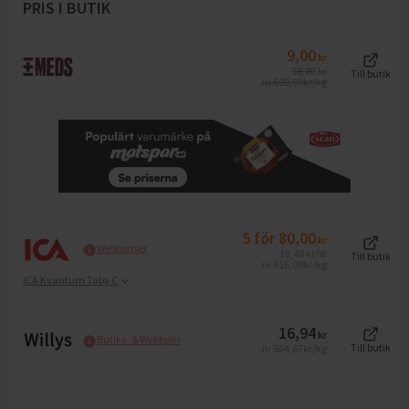
PRIS I BUTIK
9,00
kr
18,00
kr
Till butik
600,00
kr/kg
Jfr
5
för
80,00
kr
Webbpriser
18,48
kr
/st
Till butik
616,00
kr/kg
Jfr
ICA Kvantum Täby C
16,94
kr
Butiks- & Webbpris
564,67
kr/kg
Till butik
Jfr