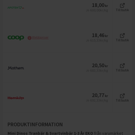
18,00
kr
600,00
kr/kg
Till butik
Jfr
18,46
kr
Webbpriser
615,33
kr/kg
Till butik
Jfr
20,50
kr
683,33
kr/kg
Till butik
Jfr
20,77
kr
692,33
kr/kg
Till butik
Jfr
PRODUKTINFORMATION
Mini Dinos Tranbär & Svartvinbär 1-3 År EKO
från varumärket