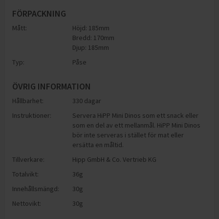
FÖRPACKNING
Mått:
Höjd: 185mm
Bredd: 170mm
Djup: 185mm
Typ:
Påse
ÖVRIG INFORMATION
Hållbarhet:
330 dagar
Instruktioner:
Servera HiPP Mini Dinos som ett snack eller
som en del av ett mellanmål. HiPP Mini Dinos
bör inte serveras i stället för mat eller
ersätta en måltid.
Tillverkare:
Hipp GmbH & Co. Vertrieb KG
Totalvikt:
36g
Innehållsmängd:
30g
Nettovikt:
30g