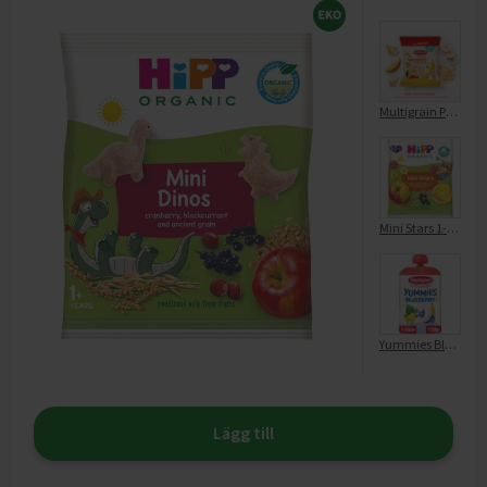
Multigrain Puffs Mango Banana 1-3 År EKO
Mini Stars 1-3år
Yummies Blåbär 1-3 år
Lägg till