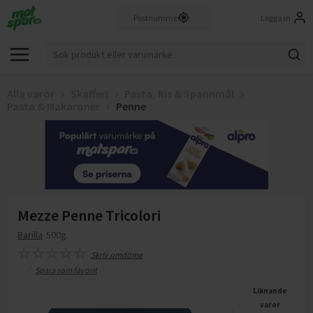
Logga in
Alla varor
Skafferi
Pasta, Ris & Spannmål
Pasta & Makaroner
Penne
Mezze Penne Tricolori
Barilla
500g
Skriv omdöme
Spara som favorit
Liknande
varor