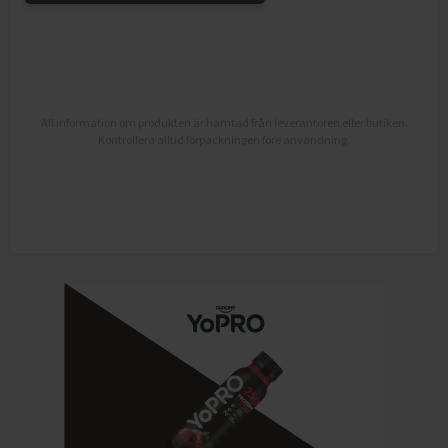
All information om produkten är hämtad från leverantören eller butiken.
Kontrollera alltid förpackningen före användning.