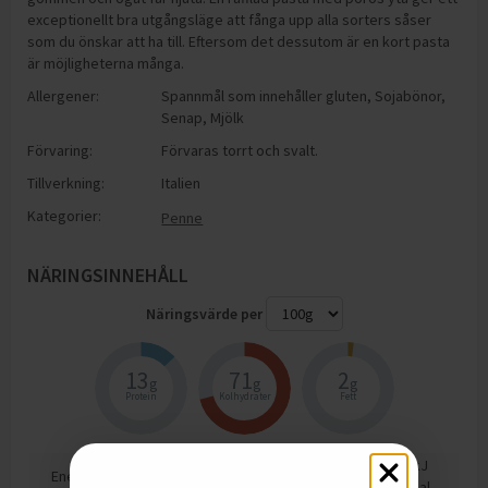
exceptionellt bra utgångsläge att fånga upp alla sorters såser
som du önskar att ha till. Eftersom det dessutom är en kort pasta
är möjligheterna många.
Allergener:
Spannmål som innehåller gluten
,
Sojabönor
,
Senap
,
Mjölk
Förvaring:
Förvaras torrt och svalt.
Tillverkning:
Italien
Kategorier:
Penne
NÄRINGSINNEHÅLL
Näringsvärde per
13
71
2
g
g
g
Protein
Kolhydrater
Fett
1518
kJ
Energi
358
kcal