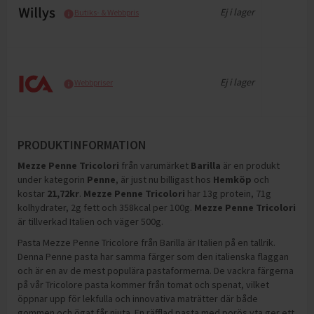
Ej i lager
Butiks- & Webbpris
Ej i lager
Webbpriser
PRODUKTINFORMATION
Mezze Penne Tricolori
från varumärket
Barilla
är en produkt
under kategorin
Penne
, är just nu billigast hos
Hemköp
och
kostar
21,72
kr
.
Mezze Penne Tricolori
har
13g protein, 71g
kolhydrater, 2g fett och 358kcal per 100g
.
Mezze Penne Tricolori
är tillverkad Italien och väger 500g
.
Pasta Mezze Penne Tricolore från Barilla är Italien på en tallrik.
Denna Penne pasta har samma färger som den italienska flaggan
och är en av de mest populära pastaformerna. De vackra färgerna
på vår Tricolore pasta kommer från tomat och spenat, vilket
öppnar upp för lekfulla och innovativa maträtter där både
gommen och ögat får njuta. En räfflad pasta med porös yta ger ett