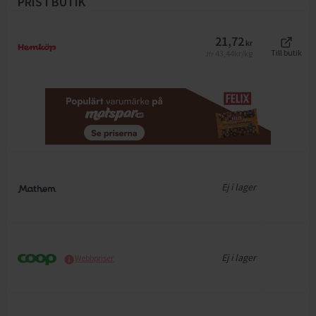
PRIS I BUTIK
21,72
kr
43,44
kr/kg
Till butik
Jfr
Ej i lager
Ej i lager
Webbpriser