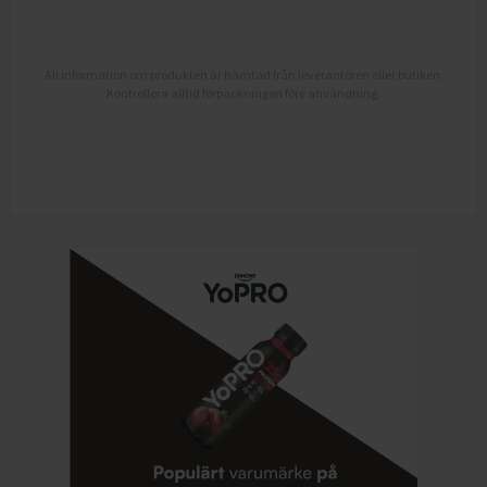
All information om produkten är hämtad från leverantören eller butiken.
Kontrollera alltid förpackningen före användning.