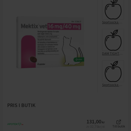
Sportsocka Ribb 5-Pack Svart 37/40
DAM TIGHTS 80 DEN, SVART 36/40
Sportsocka Ribb 5-Pack Vit 37/40
PRIS I BUTIK
131,00
kr
32,75
kr/st
Till butik
Jfr