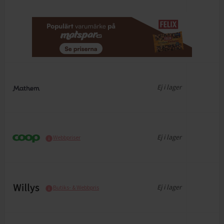
Ej i lager
Ej i lager
Webbpriser
Ej i lager
Butiks- & Webbpris