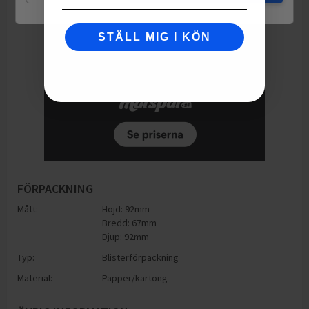
STÄLL MIG I KÖN
FÖRPACKNING
Mått:
Höjd: 92mm
Bredd: 67mm
Djup: 92mm
Typ:
Blisterförpackning
Material:
Papper/kartong