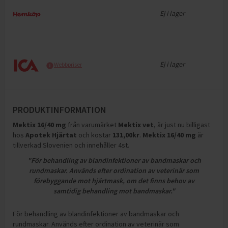
Ej i lager
Ej i lager
Webbpriser
PRODUKTINFORMATION
Mektix 16/40 mg
från varumärket
Mektix vet
, är just nu billigast
hos
Apotek Hjärtat
och
kostar
131,00
kr
.
Mektix 16/40 mg
är
tillverkad Slovenien och innehåller 4st
.
"För behandling av blandinfektioner av bandmaskar och
rundmaskar. Används efter ordination av veterinär som
förebyggande mot hjärtmask, om det finns behov av
samtidig behandling mot bandmaskar."
För behandling av blandinfektioner av bandmaskar och
rundmaskar. Används efter ordination av veterinär som