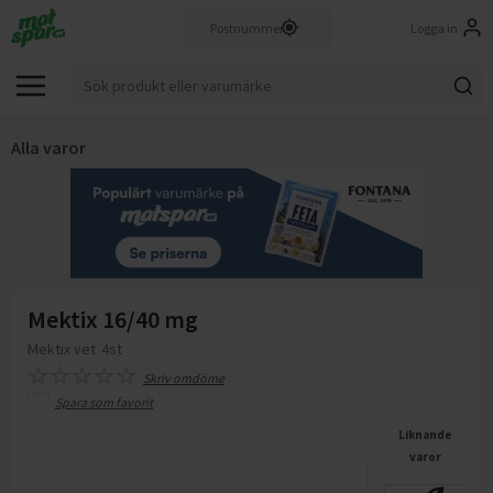
Logga in
Alla varor
Mektix 16/40 mg
Mektix vet
4st
Skriv omdöme
Spara som favorit
Liknande
varor