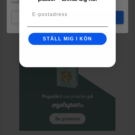
cookies.
Läs mer
Friseésallat, babyspenat, rucola, rödbladig röd sallat *Varierar
Email
beroende på tillgång mellan lollo rosso, röd batavia sallat,
Mina val
Jag godkänner
ekbladsallat
STÄLL MIG I KÖN