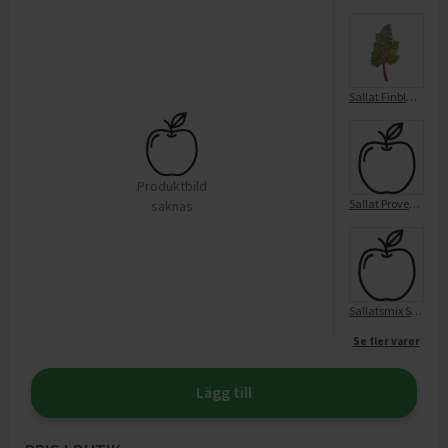
Sallat Finbladig Sköljd Röd Mangold
Produktbild
Sallat Provensalsk Sköljd XL
saknas
Sallatsmix Sköljd
Se fler varor
Lägg till