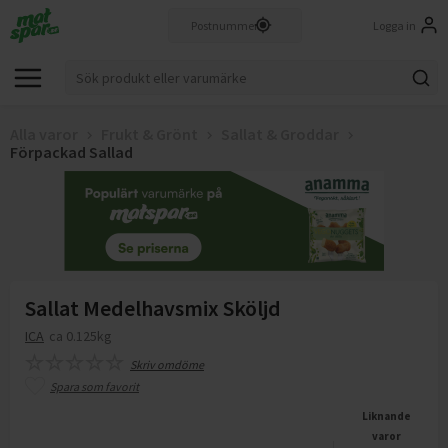
Logga in
Alla varor
Frukt & Grönt
Sallat & Groddar
Förpackad Sallad
Sallat Medelhavsmix Sköljd
ICA
ca 0.125kg
Skriv omdöme
Spara som favorit
Liknande
varor