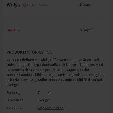
Ej i lager
Butiks- & Webbpris
Ej i lager
PRODUKTINFORMATION
Sallat Medelhavsmix Sköljd
från varumärket
ICA
är en produkt
under kategorin
Förpackad Sallad
, är just nu billigast hos
Maxi
ICA Stormarknad Haninge
och
kostar
23,50
kr
.
Sallat
Medelhavsmix Sköljd
har
1.8g protein, 1.5g kolhydrater, 0g fett
och 17kcal per 100g
.
Sallat Medelhavsmix Sköljd
är tillverkad
Sverige
.
Förvaring:
2° — 4°
Tillverkning:
Sverige
Kategorier:
Förpackad Sallad