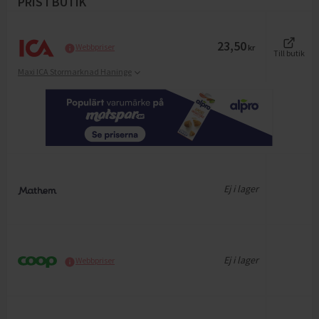
PRIS I BUTIK
23,50
Webbpriser
kr
Till butik
Maxi ICA Stormarknad Haninge
Ej i lager
Ej i lager
Webbpriser