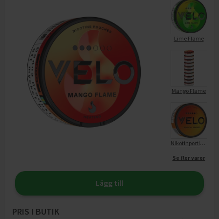
Lime Flame
Mango Flame
Nikotinportionspåsar Tropical Mango S5 14Mg
Se fler varor
Lägg till
PRIS I BUTIK