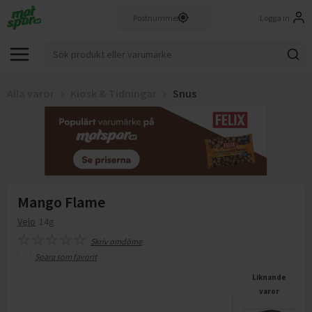
Logga in
Alla varor
Kiosk & Tidningar
Snus
Mango Flame
Velo
14g
Skriv omdöme
Spara som favorit
Liknande
varor