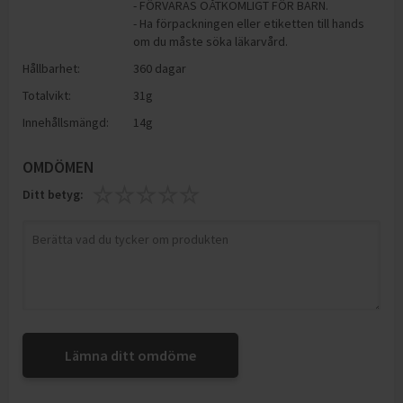
- FÖRVARAS OÅTKOMLIGT FÖR BARN.
- Ha förpackningen eller etiketten till hands
om du måste söka läkarvård.
Hållbarhet:
360 dagar
Totalvikt:
31g
Innehållsmängd:
14g
OMDÖMEN
Ditt betyg:
Lämna ditt omdöme