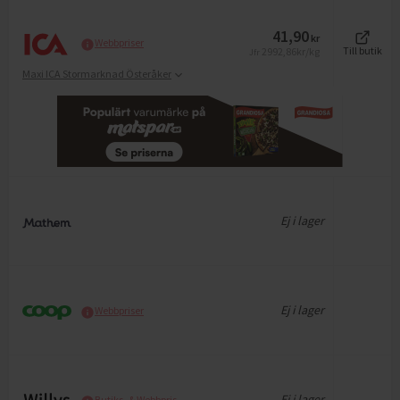
41,90
kr
Webbpriser
2992,86
kr/kg
Till butik
Jfr
Maxi ICA Stormarknad Österåker
Ej i lager
Ej i lager
Webbpriser
Ej i lager
Butiks- & Webbpris