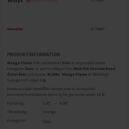
Ej i lager
PRODUKTINFORMATION
Mango Flame
från varumärket
Velo
är en produkt under
kategorin
Snus
, är just nu billigast hos
Maxi ICA Stormarknad
Österåker
och
kostar
41,90
kr
.
Mango Flame
är tillverkad
Sverige och väger 14g
.
Denna produkt innehåller nikotin som är ett mycket
beroendeframkallande ämne. Ej för personer under 18 år
Förvaring:
2.00° — 8.00°
Tillverkning:
Sverige
Kategorier:
Snus