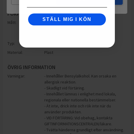
FÖRPACKNING
STÄLL MIG I KÖN
Mått:
Höjd: 70mm
Bredd: 70mm
Djup: 70mm
Typ:
Burk - ej metall
Material:
Plast
ÖVRIG INFORMATION
Varningar:
- Innehåller Bensylalkohol. Kan orsaka en
allergisk reaktion.
- Skadligt vid förtäring.
- Innehållet lämnas i enlighet med lokala,
regionala eller nationella bestämmelser.
- Ät inte, drick inte och rök inte när du
använder produkten.
- VID FÖRTÄRING: Vid obehag, kontakta
GIFTINFORMATIONSCENTRALEN/läkare.
- Tvätta händerna grundligt efter användning.