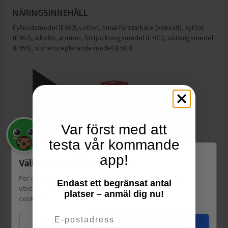
NÄRINGSINNEHÅLL
Fyllnadsmedel (E460),vatten, smakförstärkare (koksalt), xylitol
(E967), nikotin, aromer, förtjockningsmedel (E401), sötningsmedel
(E955), surhetsreglerande medel (E500)
Var först med att
testa vår kommande
app!
Välkommen till Matspar.se
För att leverera en personlig upplevelse, mäta sajtens
Endast ett begränsat antal
utveckling och ha sociala medier-koppling använder vi
platser – anmäl dig nu!
cookies.
Läs mer
Email
Mina val
Jag godkänner