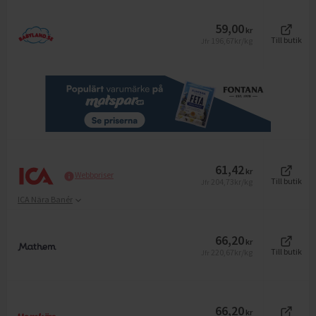
59,00
kr
196,67
kr/kg
Till butik
Jfr
61,42
kr
Webbpriser
204,73
kr/kg
Till butik
Jfr
ICA Nära Banér
66,20
kr
220,67
kr/kg
Till butik
Jfr
66,20
kr