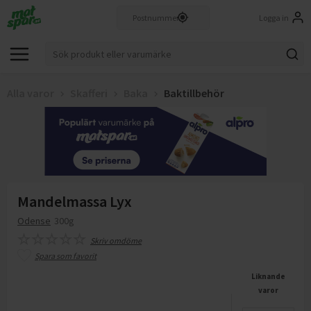
Logga in
Alla varor
Skafferi
Baka
Baktillbehör
Mandelmassa Lyx
Odense
300g
Skriv omdöme
Spara som favorit
Liknande
varor