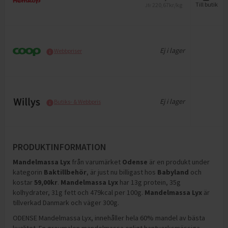
220,67
kr/kg
Till butik
Jfr
Ej i lager
Webbpriser
Ej i lager
Butiks- & Webbpris
PRODUKTINFORMATION
Mandelmassa Lyx
från varumärket
Odense
är en produkt under
kategorin
Baktillbehör
, är just nu billigast hos
Babyland
och
kostar
59,00
kr
.
Mandelmassa Lyx
har
13g protein, 35g
kolhydrater, 31g fett och 479kcal per 100g
.
Mandelmassa Lyx
är
tillverkad Danmark och väger 300g
.
ODENSE Mandelmassa Lyx, innehåller hela 60% mandel av bästa