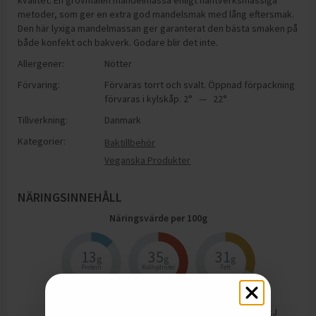
kvalitet. En grovmalen mandelmassa enligt hantverksmässiga
metoder, som ger en extra god mandelsmak med lång eftersmak.
Den här lyxiga mandelmassan ger garanterat den bästa smaken på
både konfekt och bakverk. Godare blir det inte.
Allergener:
Nötter
Förvaring:
Förvaras torrt och svalt. Öppnad förpackning
förvaras i kylskåp. 2° — 22°
Tillverkning:
Danmark
Kategorier:
Baktillbehör
Veganska Produkter
NÄRINGSINNEHÅLL
Näringsvärde per
100
g
13
35
31
g
g
g
Protein
Kolhydrater
Fett
2006
kJ