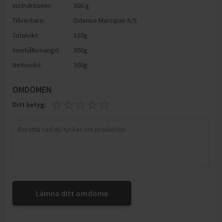
Instruktioner:
300 g
Tillverkare:
Odense Marcipan A/S
Totalvikt:
320g
Innehållsmängd:
300g
Nettovikt:
300g
OMDÖMEN
Ditt betyg:
Lämna ditt omdöme