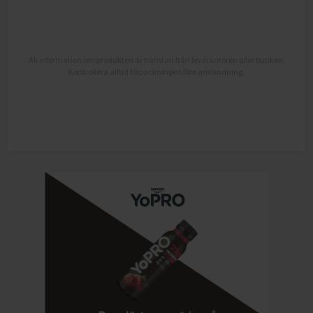
All information om produkten är hämtad från leverantören eller butiken.
Kontrollera alltid förpackningen före användning.