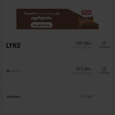
347,00
kr
99142,86
kr/kg
Till butik
Jfr
373,00
kr
106571,43
kr/kg
Till butik
Jfr
Ej i lager