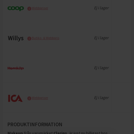
Ej i lager
Webbpriser
Ej i lager
Butiks- & Webbpris
Ej i lager
Ej i lager
Webbpriser
PRODUKTINFORMATION
Makeup
från varumärket
Clarins
, är just nu billigast hos