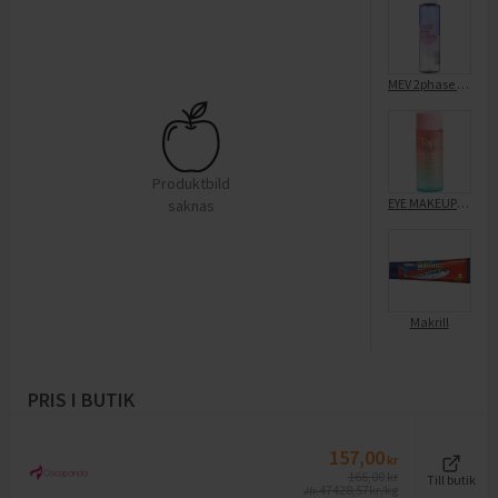
MEV 2phase Makeup Remover
Produktbild
EYE MAKEUP REMOVER
saknas
Makrill
PRIS I BUTIK
157,00
kr
166,00
kr
Till butik
47428,57
kr/kg
Jfr