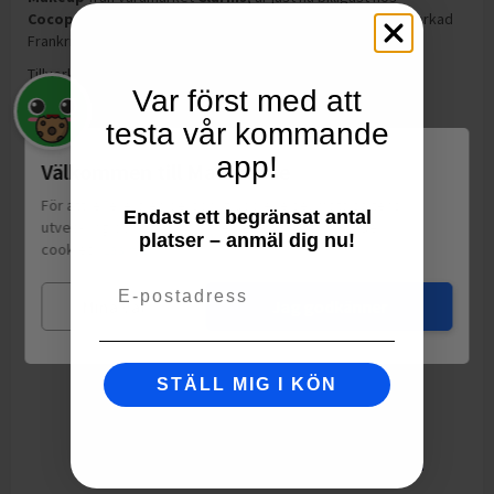
Cocopanda
och
har kampanjpris
157,00
kr
.
Makeup
är tillverkad
Frankrike och väger 3.5g
.
Tillverkning:
Frankrike
Var först med att
testa vår kommande
app!
Välkommen till Matspar.se
För att leverera en personlig upplevelse, mäta sajtens
Endast ett begränsat antal
utveckling och ha sociala medier-koppling använder vi
platser – anmäl dig nu!
cookies.
Läs mer
Email
Mina val
Jag godkänner
STÄLL MIG I KÖN