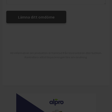
Lämna ditt omdöme
All information om produkten är hämtad från leverantören eller butiken.
Kontrollera alltid förpackningen före användning.