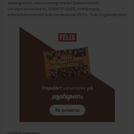
xantangummi), konserveringsmedel (kaliumsorbat),
citronjuicekoncentrat, SENAPSPULVER, svartpeppar,
antioxidationsmedel (kalciumdinatrium-EDTA). ¹Från frigående höns