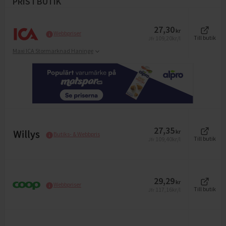
PRIS I BUTIK
27,30
kr
Webbpriser
109,20
kr/l
Till butik
Jfr
Maxi ICA Stormarknad Haninge
27,35
kr
Butiks- & Webbpris
109,40
kr/l
Till butik
Jfr
29,29
kr
Webbpriser
117,16
kr/l
Till butik
Jfr