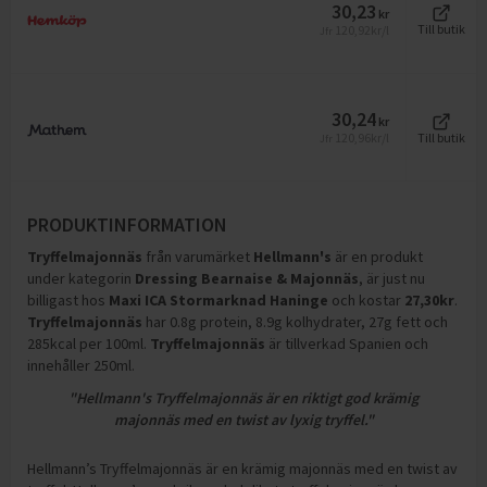
30,23
kr
120,92
kr/l
Till butik
Jfr
30,24
kr
120,96
kr/l
Till butik
Jfr
PRODUKTINFORMATION
Tryffelmajonnäs
från varumärket
Hellmann's
är en produkt
under kategorin
Dressing Bearnaise & Majonnäs
, är just nu
billigast hos
Maxi ICA Stormarknad Haninge
och
kostar
27,30
kr
.
Tryffelmajonnäs
har
0.8g protein, 8.9g kolhydrater, 27g fett och
285kcal per 100ml
.
Tryffelmajonnäs
är tillverkad Spanien och
innehåller 250ml
.
"Hellmann's Tryffelmajonnäs är en riktigt god krämig
majonnäs med en twist av lyxig tryffel."
Hellmann’s Tryffelmajonnäs är en krämig majonnäs med en twist av