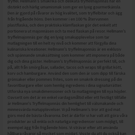
tryffel. Hellmann’s smakrika och delikata tryffelmajonnäs har en
distinkt och härlig umamismak som ger en lyxig gourmetkänsla.
Den är gjord på råvaror av hög kvalitet, som tryffelbitar och ägg
från frigående höns. Den kommer i en 100 % återvunnen
plastflaska, och den praktiska klämflaskan gör det enkelt att
portionera ut majonnäsen och ta med flaskan på resor. Hellmann’s
tryffelmajonnäs ger dig en lyxig smakupplevelse som tar
matlagningen till en helt ny nivå och kommer att förgylla dina
kulinariska kreationer. Hellmann’s tryffelmajonnäs är en exklusiv
och spännande smaksättning som kommer att imponera på både
dig och dina gäster. Hellmann’s tryffelmajonnäs är perfekt till, och
på, allt från smörgåsar, sallader, tacos och wraps till grillat kött,
korv och hamburgare. Använd den som den är som dipp till färska
grönsaker eller pommes frites, som en smakrik dressing på din
favoritburgare eller som hemlig ingrediens i dina signaturrätter.
Utforska nya smakdimensioner och ta matlagningen till nya höjder.
Oavsett om det är en enkel vardagsmåltid eller ett festligt tillfälle
är Hellmann's Tryffelmajonnäs din hemlighet till välsmakande och
minnesvärda matupplevelser. Vi på Hellmann’s tror att god mat
görs med de bästa råvarorna. Det är därför vi har valt att göra våra
produkter av så enkla och naturliga ingredienser som möjligt, till
exempel ägg från frigående höns. Vi strävar efter att använda
hållbara råvaror så mycket som möjligt. Visste du att du också kan