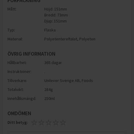
FÖRPACKNING
Mått:
Höjd: 151mm
Bredd: 73mm
Djup: 151mm
Typ:
Flaska
Material:
Polyetentereftalat
,
Polyeten
ÖVRIG INFORMATION
Hållbarhet:
365 dagar
Instruktioner:
.
Tillverkare:
Unilever Sverige AB, Foods
Totalvikt:
284g
Innehållsmängd:
250ml
OMDÖMEN
Ditt betyg: