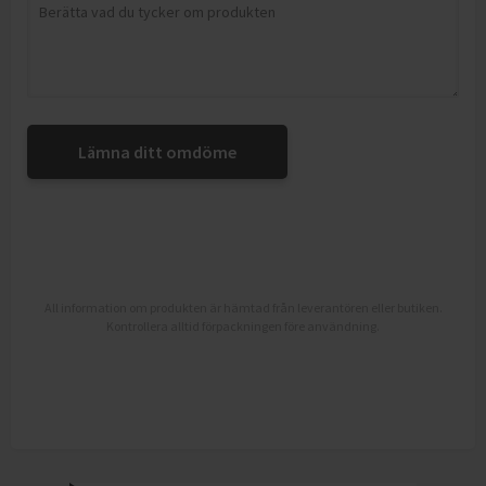
Lämna ditt omdöme
All information om produkten är hämtad från leverantören eller butiken.
Kontrollera alltid förpackningen före användning.