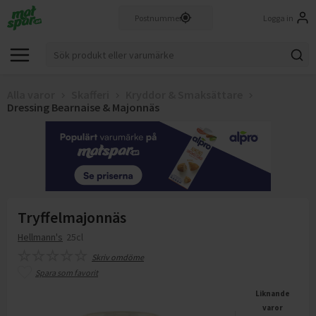
Logga in
Alla varor
Skafferi
Kryddor & Smaksättare
Dressing Bearnaise & Majonnäs
Tryffelmajonnäs
Hellmann's
25cl
Skriv omdöme
Spara som favorit
Liknande
varor