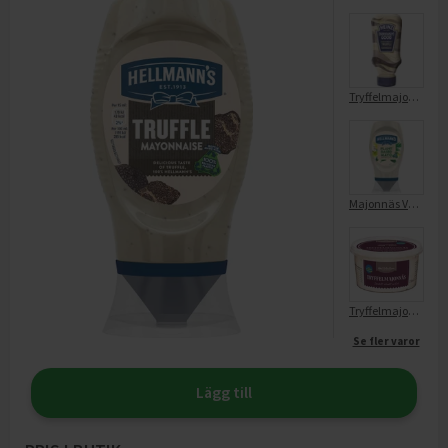
Tryffelmajonnäs
Majonnäs Vegansk Hellmanns
Tryffelmajonnäs Sel
Se fler varor
Lägg till