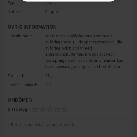
Typ:
Ask
Material:
Papper
ÖVRIG INFORMATION
Instruktioner:
Testet tar du själv hemma genom ett
avföringsprov. Du doppar teststickan i din
avföring och blandar med
extraktionsbufferten. Droppa provet i
testspringan och läs av efter 2 minuter. Läs
bruksanvisningen noga innan testet utförs.
Totalvikt:
27g
Innehållsmängd:
1st
OMDÖMEN
Ditt betyg: