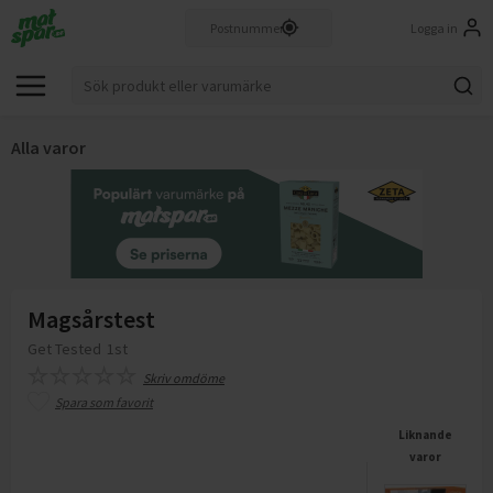
Logga in
Alla varor
Magsårstest
Get Tested
1st
Skriv omdöme
Spara som favorit
Liknande
varor