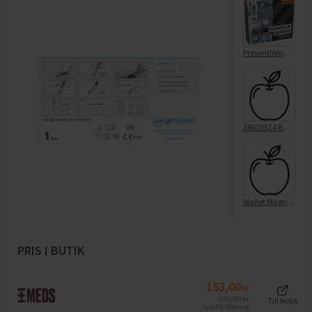
Presentförpackning Men Expert Magnesium Defense
38010514 Bäst i Test Kortspel
Wallet Magnet Galaxy S25 - Black
PRIS I BUTIK
153,00
kr
179,00
kr
Till butik
179,00
kr/st
Jfr