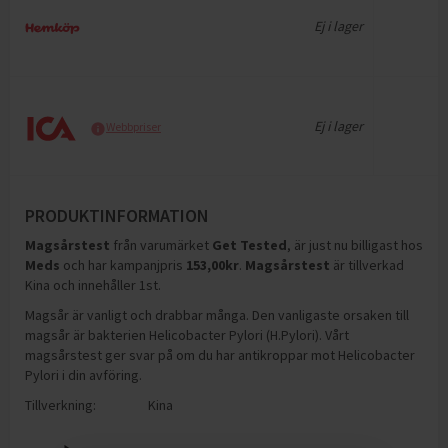
Ej i lager
Ej i lager
Webbpriser
PRODUKTINFORMATION
Magsårstest
från varumärket
Get Tested
, är just nu billigast hos
Meds
och
har kampanjpris
153,00
kr
.
Magsårstest
är tillverkad
Kina och innehåller 1st
.
Magsår är vanligt och drabbar många. Den vanligaste orsaken till
magsår är bakterien Helicobacter Pylori (H.Pylori). Vårt
magsårstest ger svar på om du har antikroppar mot Helicobacter
Pylori i din avföring.
Tillverkning:
Kina