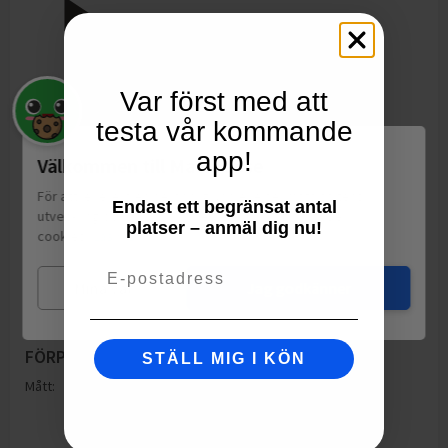
Var först med att
testa vår kommande
app!
Välkommen till Matspar.se
För att leverera en personlig upplevelse, mäta sajtens
Endast ett begränsat antal
utveckling och ha sociala medier-koppling använder vi
platser – anmäl dig nu!
cookies.
Läs mer
Email
Mina val
Jag godkänner
FÖRPACKNING
STÄLL MIG I KÖN
Mått:
Höjd: 70mm
Bredd: 130mm
Djup: 70mm