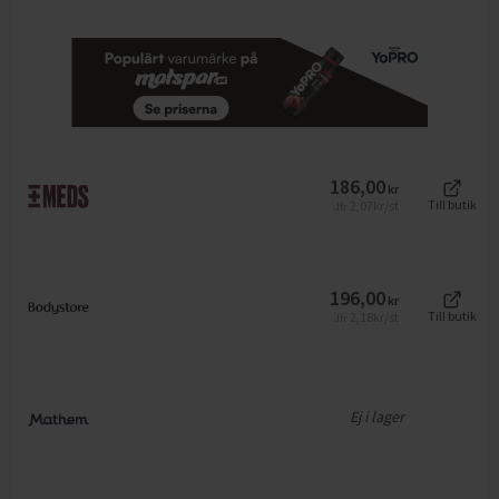
186,00
kr
2,07
kr/st
Till butik
Jfr
196,00
kr
2,18
kr/st
Till butik
Jfr
Ej i lager