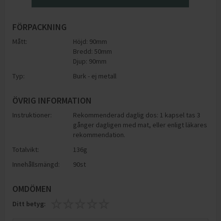
FÖRPACKNING
Mått:
Höjd: 90mm
Bredd: 50mm
Djup: 90mm
Typ:
Burk - ej metall
ÖVRIG INFORMATION
Instruktioner:
Rekommenderad daglig dos: 1 kapsel tas 3
gånger dagligen med mat, eller enligt läkares
rekommendation.
Totalvikt:
136g
Innehållsmängd:
90st
OMDÖMEN
Ditt betyg: