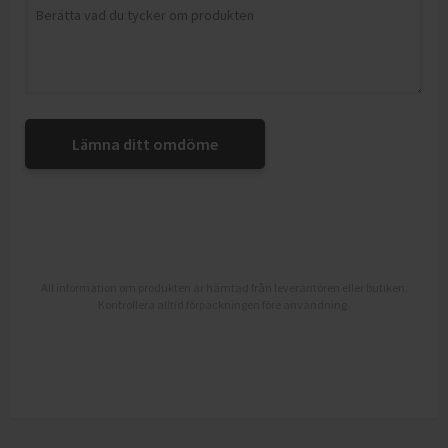
Lämna ditt omdöme
All information om produkten är hämtad från leverantören eller butiken.
Kontrollera alltid förpackningen före användning.