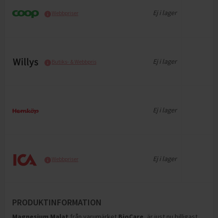
Ej i lager
Webbpriser
Ej i lager
Butiks- & Webbpris
Ej i lager
Ej i lager
Webbpriser
PRODUKTINFORMATION
Magnesium Malat
från varumärket
BioCare
, är just nu billigast