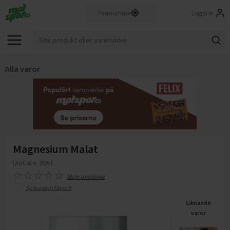
Logga in
Alla varor
Magnesium Malat
BioCare
90st
Skriv omdöme
Spara som favorit
Liknande
varor