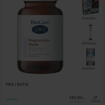
Presentförpackning Men Expert Magnesium Defense
Magnesium Brustablett 20-P
Ansiktskräm Magnesium Defence Hypoallergenic
PRIS I BUTIK
185,00
kr
2,06
kr/st
Till butik
Jfr