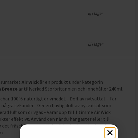
Ej i lager
Ej i lager
varumärket
Air Wick
är en produkt under kategorin
n Breeze
är tillverkad Storbritannien och innehåller 240ml
.
schar. 100% naturligt drivmedel. - Doft av nytvättat - Tar
 några sekunder - Ger en ljuvlig doft av nytvättat som
erad luft som drivgas - Varar upp till 1 timme Air Wick
kter effektivt. Använd den när du har gäster eller till
a det fräscht hemma. Väck till liv den krispiga känslan av
m.