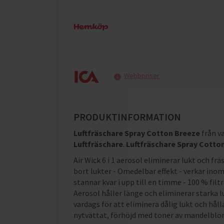
Webbpriser
PRODUKTINFORMATION
Luftfräschare Spray Cotton Breeze
från 
Luftfräschare
.
Luftfräschare Spray Cotto
Air Wick 6 i 1 aerosol eliminerar lukt och frä
bort lukter - Omedelbar effekt - verkar inom
stannar kvar i upp till en timme - 100 % filtr
Aerosol håller länge och eliminerar starka lu
vardags för att eliminera dålig lukt och håll
nytvättat, förhöjd med toner av mandelblo