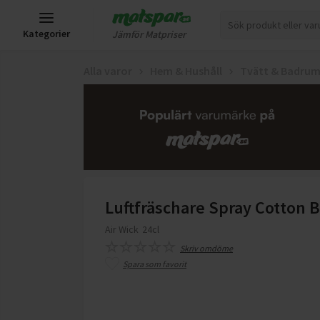
Kategorier
Jämför Matpriser
Alla varor
Hem & Hushåll
Tvätt & Badru
Luftfräschare Spray Cotton 
Air Wick
24cl
Skriv omdöme
Spara som favorit