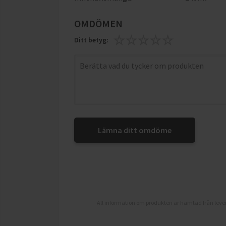
OMDÖMEN
Ditt betyg:
Lämna ditt omdöme
All information om produkten är hämtad från lever