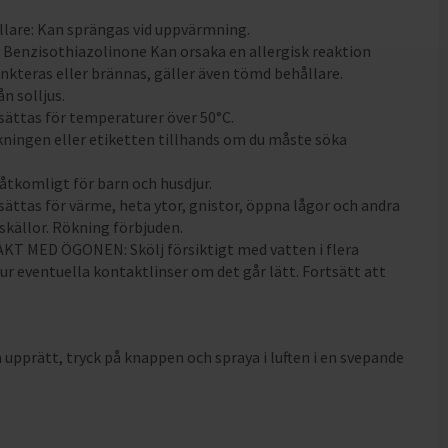
llare: Kan sprängas vid uppvärmning.
r Benzisothiazolinone Kan orsaka en allergisk reaktion
unkteras eller brännas, gäller även tömd behållare.
ån solljus.
tsättas för temperaturer över 50°C.
kningen eller etiketten tillhands om du måste söka
oåtkomligt för barn och husdjur.
tsättas för värme, heta ytor, gnistor, öppna lågor och andra
källor. Rökning förbjuden.
KT MED ÖGONEN: Skölj försiktigt med vatten i flera
 ur eventuella kontaktlinser om det går lätt. Fortsätt att
 upprätt, tryck på knappen och spraya i luften i en svepande