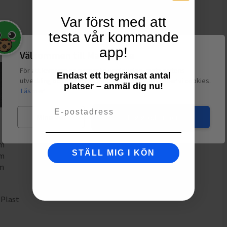
Var först med att
nien
testa vår kommande
re
app!
Välkommen till Matspar.se
För att leverera en personlig upplevelse, mäta sajtens
Endast ett begränsat antal
utveckling och ha sociala medier-koppling använder vi cookies.
platser – anmäl dig nu!
Läs mer
Email
Mina val
Jag godkänner
mm
STÄLL MIG I KÖN
mm
mm
,
Plast