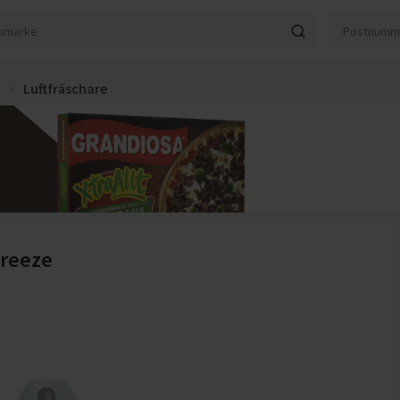
m
Luftfräschare
Breeze