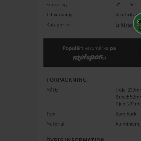
Förvaring:
5° — 50°
Tillverkning:
Storbritan
Kategorier:
Luftfräscha
FÖRPACKNING
Mått:
Höjd: 233
Bredd: 52
Djup: 233
Typ:
Sprejburk
Material:
Aluminium
ÖVRIG INFORMATION