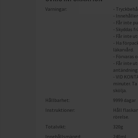
Varningar:
- Tryckbehå
- Innehålle
- Får inte p
- Skyddas fr
- Får inte u
- Ha förpac
läkarvård.
- Förvaras 
- Får inte u
antändnings
- VID KONTA
minuter. Ta
skölja.
Hållbarhet:
9999 dagar
Instruktioner:
Håll flaskan
rörelse.
Totalvikt:
320g
Innehållsmängd:
240ml