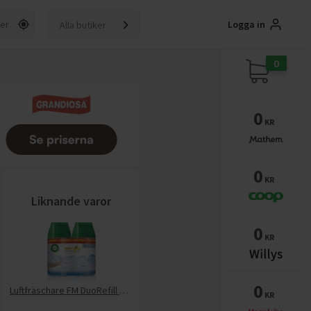
Logga in
Alla butiker
0
0
KR
0
KR
Liknande varor
0
KR
0
Luftfräschare FM DuoRefill CoolLin
KR