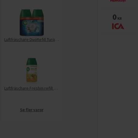
0
KR
Luftfräschare DuoRefill Turquos.Oas
Luftfräschare Freshm.refill Citrus
Se fler varor