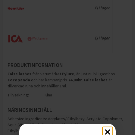
Ej i lager
Ej i lager
Webbpriser
PRODUKTINFORMATION
False lashes
från varumärket
Eylure
, är just nu billigast hos
Cocopanda
och
har kampanjpris
74,00
kr
.
False lashes
är
tillverkad Kina och innehåller 1ml
.
Tillverkning:
Kina
NÄRINGSINNEHÅLL
Adhesive ingredients: Acrylates/ Ethylhexyl Acrylate Copolymer,
Aqua (Water/ Eau), Propylene Glycol, Phenoxyethanol,
Ethylhexylglycerin.