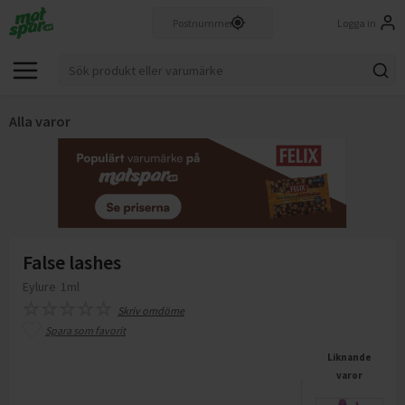
Logga in
Alla varor
False lashes
Eylure
1ml
Skriv omdöme
Spara som favorit
Liknande
varor