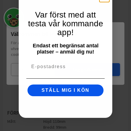
Var först med att
testa vår kommande
app!
Välkommen till Matspar.se
För att leverera en personlig upplevelse, mäta sajtens
Endast ett begränsat antal
utveckling och ha sociala medier-koppling använder vi
platser – anmäl dig nu!
cookies.
Läs mer
Email
Mina val
Jag godkänner
STÄLL MIG I KÖN
FÖRPACKNING
Mått:
Höjd: 110mm
Bredd: 99mm