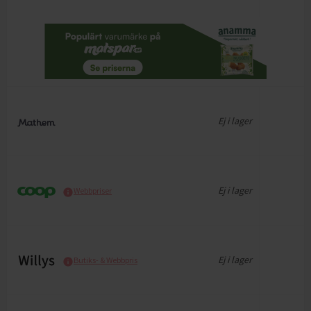
Ej i lager
Ej i lager
Webbpriser
Ej i lager
Butiks- & Webbpris