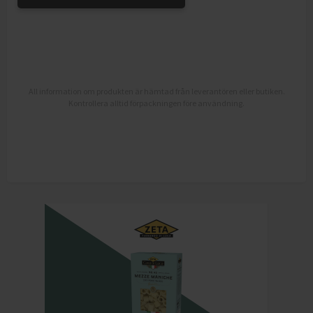
All information om produkten är hämtad från leverantören eller butiken.
Kontrollera alltid förpackningen före användning.