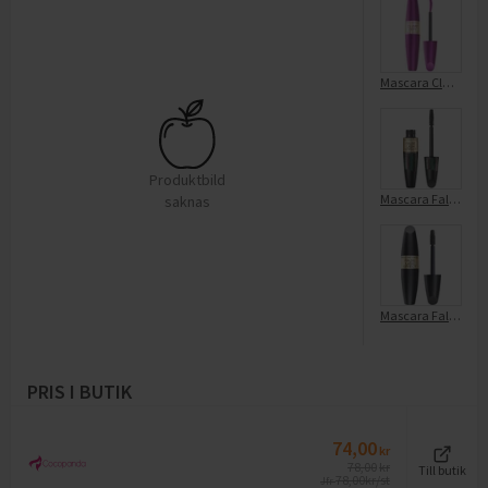
Mascara Clump Defy False Lash Effect 001 Black
Produktbild
Mascara False Lash Effect 006 Deep Raven Black
saknas
Mascara False Lash Effect Svart 01
PRIS I BUTIK
74,00
kr
78,00
kr
Till butik
78,00
kr/st
Jfr