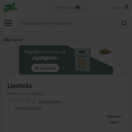
Logga in
Alla varor
Lipsticks
Bobbi Brown
36.9ml
Skriv omdöme
Spara som favorit
Liknande
varor