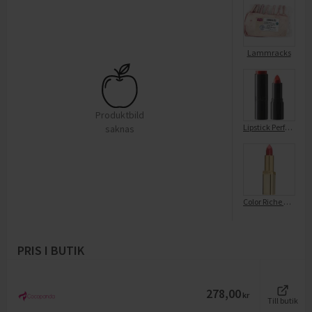
Lammracks
Produktbild
Lipstick Perfect Moisture Classic Red 215
saknas
Color Riche Lipstick 453 Rose crème
PRIS I BUTIK
278,00
kr
Till butik