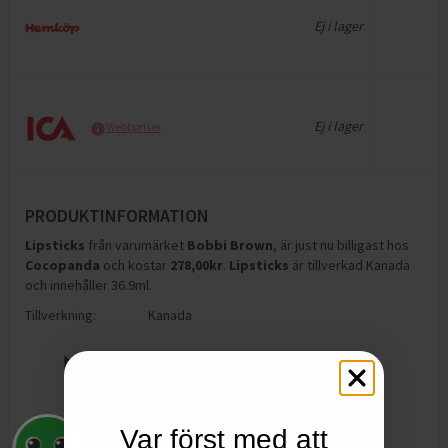
Ej i lager
Ej i lager
Webbpriser
PRODUKTINFORMATION
Lipsticks
från varumärket
Bobbi Brown
, är just nu billigast hos
Cocopanda
och
kostar
278,00
kr
.
Lipsticks
är tillverkad Kanada
och innehåller 36.9ml
.
Tillverkning:
Kanada
Var först med att