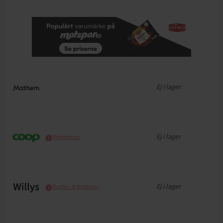
Ej i lager
Ej i lager
Webbpriser
Ej i lager
Butiks- & Webbpris