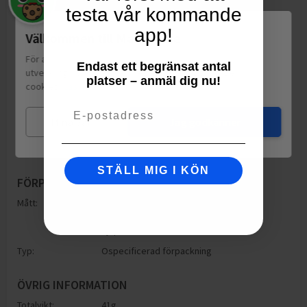
testa vår kommande
app!
Välkommen till Matspar.se
För att leverera en personlig upplevelse, mäta sajtens
Endast ett begränsat antal
utveckling och ha sociala medier-koppling använder vi
platser – anmäl dig nu!
cookies.
Läs mer
Email
Mina val
Jag godkänner
STÄLL MIG I KÖN
FÖRPACKNING
Mått:
Höjd: 87mm
Bredd: 23mm
Djup: 87mm
Typ:
Ospecificerad förpackning
ÖVRIG INFORMATION
Totalvikt:
41g