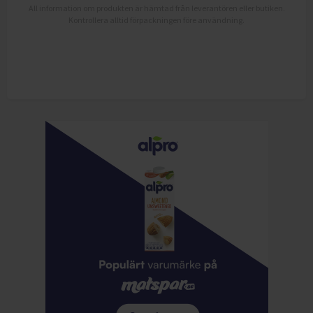
All information om produkten är hämtad från leverantören eller butiken.
Kontrollera alltid förpackningen före användning.