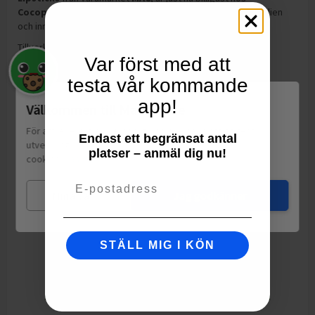
Cocopanda
och
kostar
227,00
kr
.
Lipsticks
är tillverkad Italien
och innehåller 27ml
.
Tillverkning:
Italien
Var först med att
testa vår kommande
app!
Välkommen till Matspar.se
För att leverera en personlig upplevelse, mäta sajtens
Endast ett begränsat antal
utveckling och ha sociala medier-koppling använder vi
platser – anmäl dig nu!
cookies.
Läs mer
Email
Mina val
Jag godkänner
STÄLL MIG I KÖN