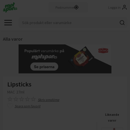
Logga in
Alla varor
Lipsticks
MAC
27ml
Skriv omdöme
Spara som favorit
Liknande
varor