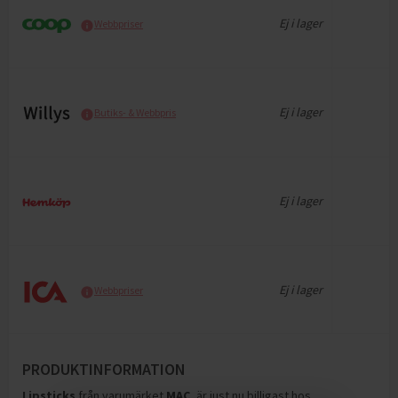
Ej i lager
Webbpriser
Ej i lager
Butiks- & Webbpris
Ej i lager
Ej i lager
Webbpriser
PRODUKTINFORMATION
Lipsticks
från varumärket
MAC
, är just nu billigast hos