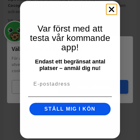
Cocopanda
och
kostar
257,00
kr
.
Lipsticks
är tillverkad Italien
och innehåller 27ml
.
Tillverkning:
Italien
Var först med att
testa vår kommande
app!
Välkommen till Matspar.se
För att leverera en personlig upplevelse, mäta sajtens
Endast ett begränsat antal
utveckling och ha sociala medier-koppling använder vi
platser – anmäl dig nu!
cookies.
Läs mer
Email
Mina val
Jag godkänner
STÄLL MIG I KÖN