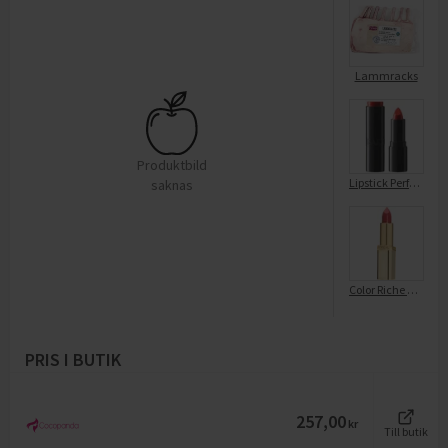
Lammracks
Produktbild
Lipstick Perfect Moisture Classic Red 215
saknas
Color Riche Lipstick 453 Rose crème
PRIS I BUTIK
257,00
kr
Till butik