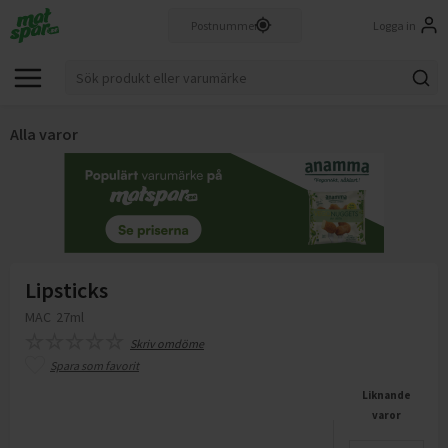
Logga in
Alla varor
Lipsticks
MAC
27ml
Skriv omdöme
Spara som favorit
Liknande
varor