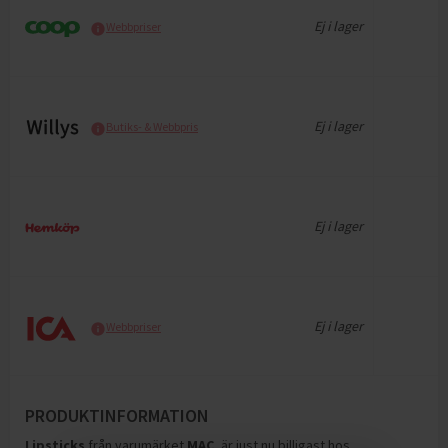
Ej i lager
Webbpriser
Ej i lager
Butiks- & Webbpris
Ej i lager
Ej i lager
Webbpriser
PRODUKTINFORMATION
Lipsticks
från varumärket
MAC
, är just nu billigast hos