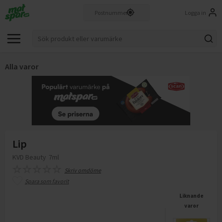
Logga in
Alla varor
Lip
KVD Beauty
7ml
Skriv omdöme
Spara som favorit
Liknande
varor