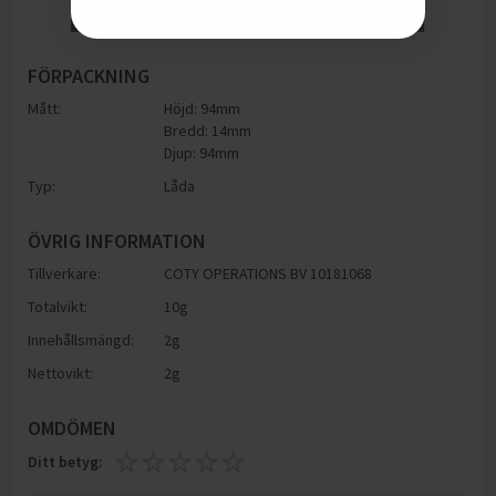
FÖRPACKNING
Mått:
Höjd: 94mm
Bredd: 14mm
Djup: 94mm
Typ:
Låda
ÖVRIG INFORMATION
Tillverkare:
COTY OPERATIONS BV 10181068
Totalvikt:
10g
Innehållsmängd:
2g
Nettovikt:
2g
OMDÖMEN
Ditt betyg: