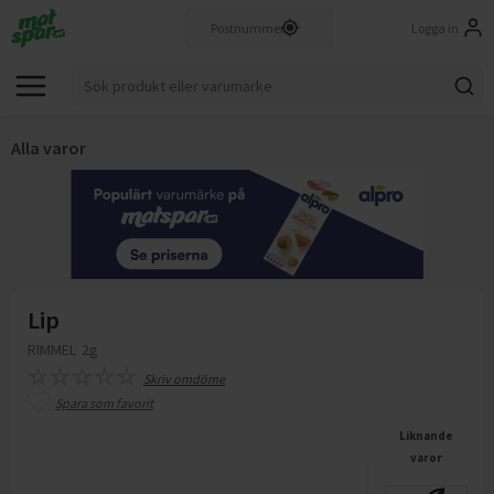
Logga in
Alla varor
Lip
RIMMEL
2g
Skriv omdöme
Spara som favorit
Liknande
varor