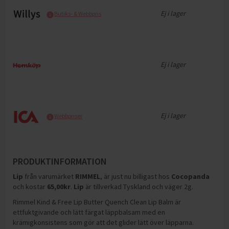
Ej i lager
Butiks- & Webbpris
Ej i lager
Ej i lager
Webbpriser
PRODUKTINFORMATION
Lip
från varumärket
RIMMEL
, är just nu billigast hos
Cocopanda
och
kostar
65,00
kr
.
Lip
är tillverkad Tyskland och väger 2g
.
Rimmel Kind & Free Lip Butter Quench Clean Lip Balm är
ettfuktgivande och lätt färgat läppbalsam med en
krämigkonsistens som gör att det glider lätt över läpparna.