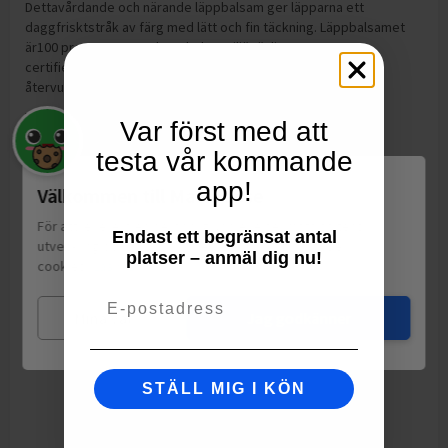
Dettavårdande och närande läppbalsam ger läpparna ett
daggfrisktstråk av färg med lätt och fin täckning. Läppbalsamet
är100 procent veganskt och den miljövänliga, FSC-
certifieradeförpackningen innehåller minst 30 procent
återvunnetmaterial (PCR).
Tillverkning:
Tyskland
Var först med att
testa vår kommande
app!
Välkommen till Matspar.se
För att leverera en personlig upplevelse, mäta sajtens
Endast ett begränsat antal
utveckling och ha sociala medier-koppling använder vi
platser – anmäl dig nu!
cookies.
Läs mer
Email
Mina val
Jag godkänner
STÄLL MIG I KÖN