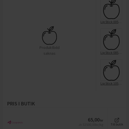
Lip Stick 005 Honey Crème 4 Mi
Produktbild
Lip Stick 085 Floral Cream
saknas
Lip Stick 105 Berry Sorbet
PRIS I BUTIK
65,00
kr
32500,00
kr/kg
Till butik
Jfr