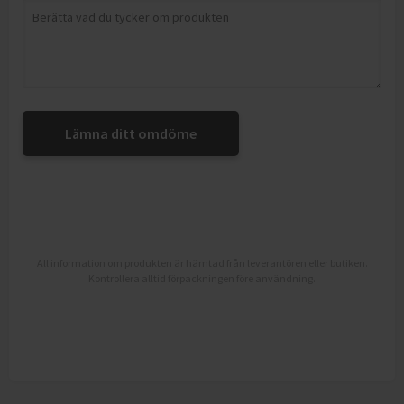
Lämna ditt omdöme
All information om produkten är hämtad från leverantören eller butiken.
Kontrollera alltid förpackningen före användning.