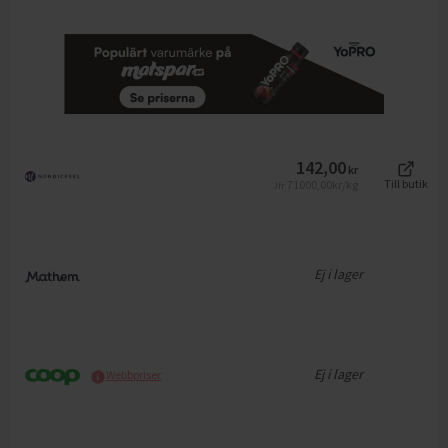
142,00
kr
71000,00
kr/kg
Till butik
Jfr
Ej i lager
Ej i lager
Webbpriser