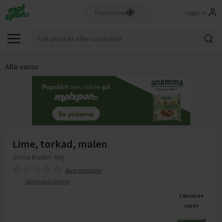
Logga in
Alla varor
Lime, torkad, malen
Gröna Bladet
40g
Skriv omdöme
Spara som favorit
Liknande
varor