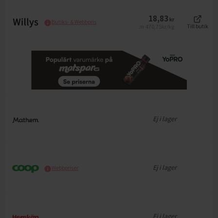
18,83
kr
Butiks- & Webbpris
470,75
kr/kg
Till butik
Jfr
Ej i lager
Ej i lager
Webbpriser
Ej i lager