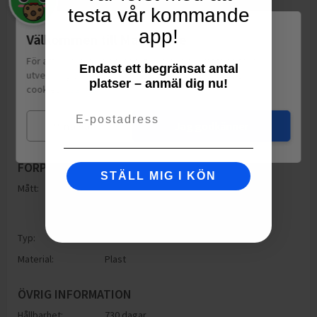
testa vår kommande
app!
Välkommen till Matspar.se
För att leverera en personlig upplevelse, mäta sajtens
Endast ett begränsat antal
utveckling och ha sociala medier-koppling använder vi
platser – anmäl dig nu!
cookies.
Läs mer
Email
Mina val
Jag godkänner
FÖRPACKNING
STÄLL MIG I KÖN
Mått:
Höjd: 160mm
Bredd: 130mm
Djup: 160mm
Typ:
Påse
Material:
Plast
ÖVRIG INFORMATION
Hållbarhet:
730 dagar