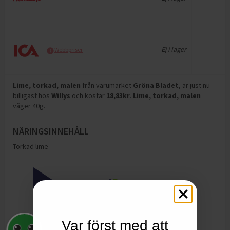
Ej i lager
Webbpriser
Lime, torkad, malen
från varumärket
Gröna Bladet
, är just nu
billigast hos
Willys
och
kostar
18,83
kr
.
Lime, torkad, malen
väger 40g
.
NÄRINGSINNEHÅLL
Torkad lime
Var först med att