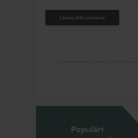
Lämna ditt omdöme
All information om produkten är hämtad från lever