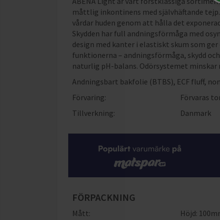
ABENA Light är vårt förstklassiga sortiment
måttlig inkontinens med självhäftande tejp
vårdar huden genom att hålla det exponerade
Skydden har full andningsförmåga med osynl
design med kanter i elastiskt skum som ger
funktionerna – andningsförmåga, skydd och 
naturlig pH-balans. Odörsystemet minskar r
Andningsbart bakfolie (BTBS), ECF fluff, no
Förvaring:
Förvaras to
Tillverkning:
Danmark
FÖRPACKNING
Mått:
Höjd: 100