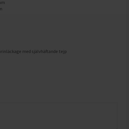
0mm
mm
rinläckage med självhäftande tejp