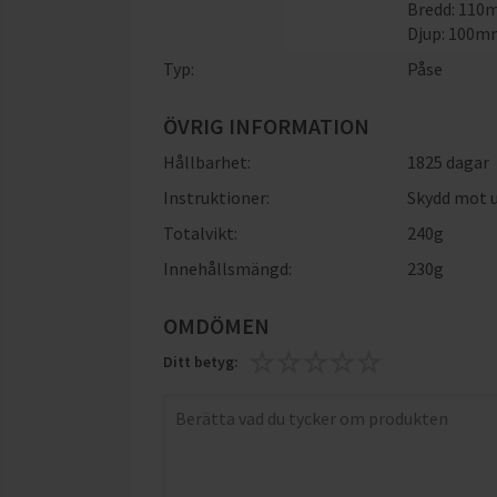
Bredd: 11
Djup: 100
Typ:
Påse
ÖVRIG INFORMATION
Hållbarhet:
1825 dagar
Instruktioner:
Skydd mot u
Totalvikt:
240g
Innehållsmängd:
230g
OMDÖMEN
Ditt betyg: