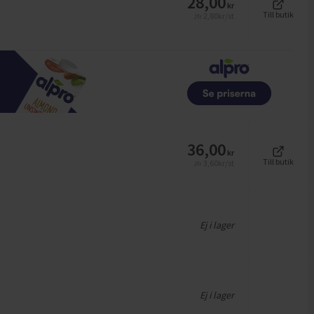
28,00
kr
Till butik
2,80
kr/st
Jfr
36,00
kr
Till butik
3,60
kr/st
Jfr
Ej i lager
Ej i lager