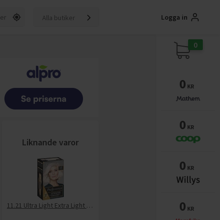
Logga in
Alla butiker
0
0
KR
0
KR
Liknande varor
0
KR
0
11.21 Ultra Light Extra Light Cool Crystal Blonde
KR