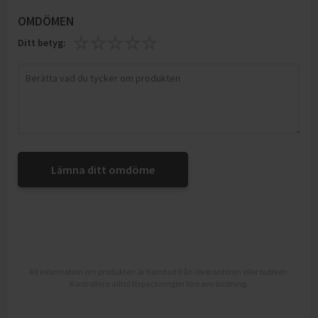
OMDÖMEN
Ditt betyg:
Lämna ditt omdöme
All information om produkten är hämtad från leverantören eller butiken.
Kontrollera alltid förpackningen före användning.