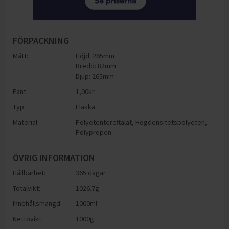
FÖRPACKNING
Mått:
Höjd: 265mm
Bredd: 82mm
Djup: 265mm
Pant:
1,00
kr
Typ:
Flaska
Material:
Polyetentereftalat
,
Högdensitetspolyeten
,
Polypropen
ÖVRIG INFORMATION
Hållbarhet:
365 dagar
Totalvikt:
1026.7g
Innehållsmängd:
1000ml
Nettovikt:
1000g