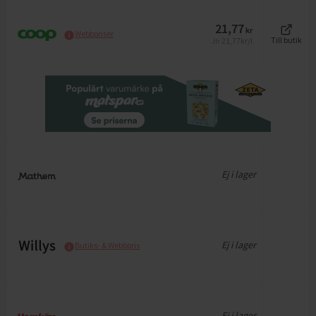
21,77
kr
Webbpriser
21,77
kr/l
Till butik
Jfr
Ej i lager
Ej i lager
Butiks- & Webbpris
Ej i lager