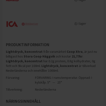
Ej i lager
Webbpriser
PRODUKTINFORMATION
Lightdryck, koncentrat
från varumärket
Coop Xtra
, är just nu
billigast hos
Stora Coop Häggvik
och
kostar
21,77
kr
.
Lightdryck, koncentrat
har
0.2g protein, 0.8g kolhydrater, 0g
fett och 9kcal per 100ml
.
Lightdryck, koncentrat
är tillverkad
Nederländerna och innehåller 1000ml
.
Förvaring:
FÖRVARING: I rumstemperatur. Öppnad: I
kylskåp. 5° — 25°
Tillverkning:
Nederländerna
NÄRINGSINNEHÅLL