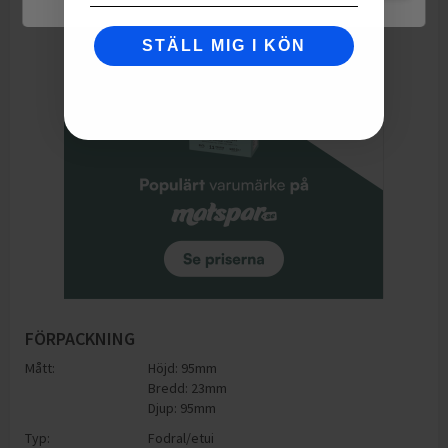
STÄLL MIG I KÖN
FÖRPACKNING
Mått:
Höjd: 95mm
Bredd: 23mm
Djup: 95mm
Typ:
Fodral/etui