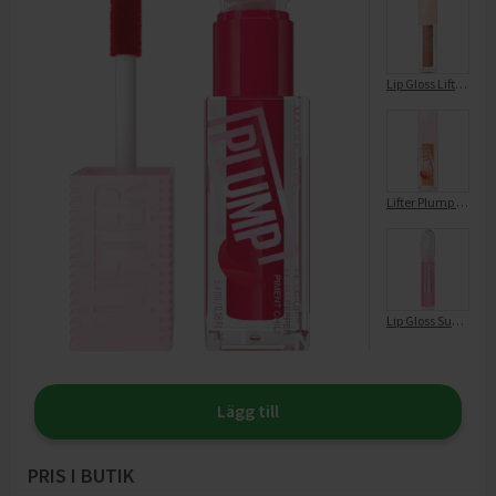
Lip Gloss Lifter Gloss 27 Toffe
Lifter Plump Hot Honey 008
Lip Gloss Sugar Spritz Lifter Gel Oil-In-Gel Twist Pen 04
Lägg till
PRIS I BUTIK