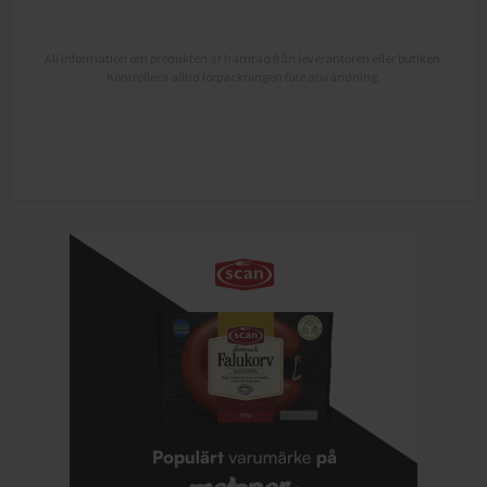
All information om produkten är hämtad från leverantören eller butiken.
Kontrollera alltid förpackningen före användning.