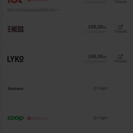
29444,44
kr/l
Till butik
Jfr
Maxi ICA Stormarknad Botkyrka
169,00
kr
31296,30
kr/l
Till butik
Jfr
169,00
kr
31296,30
kr/l
Till butik
Jfr
Ej i lager
Ej i lager
Webbpriser