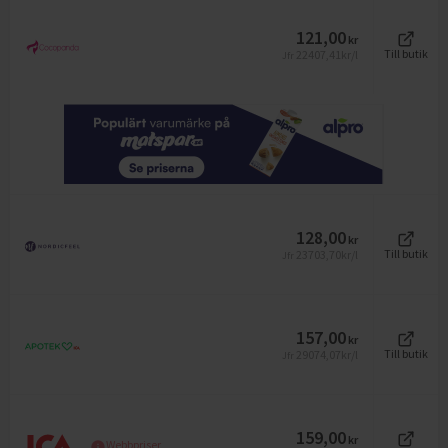
121,00
kr
22407,41
kr/l
Till butik
Jfr
128,00
kr
23703,70
kr/l
Till butik
Jfr
157,00
kr
29074,07
kr/l
Till butik
Jfr
159,00
kr
Webbpriser