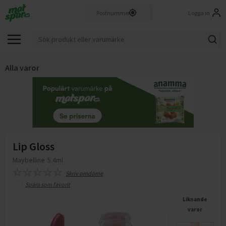
Logga in
Alla varor
Lip Gloss
Maybelline
5.4ml
Skriv omdöme
Spara som favorit
Liknande
varor