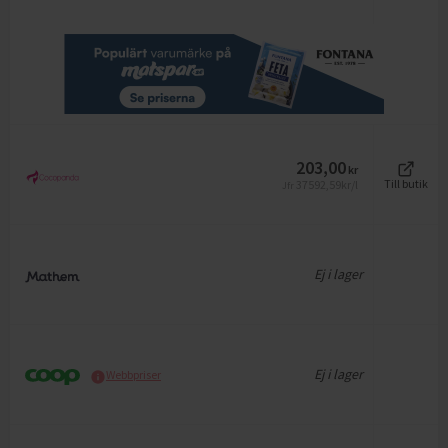
203,00
kr
37592,59
kr/l
Till butik
Jfr
Ej i lager
Ej i lager
Webbpriser