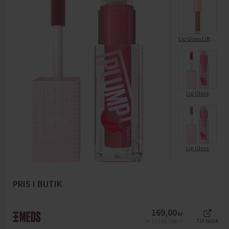
Lip Gloss Lifter Gloss 27 Toffe
Lip Gloss
Lip Gloss
PRIS I BUTIK
169,00
kr
31296,30
kr/l
Till butik
Jfr