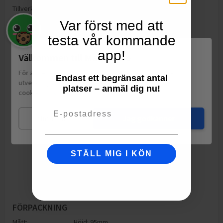
Tillverkning:
Frankrike
Var först med att
testa vår kommande
app!
Välkommen till Matspar.se
För att leverera en personlig upplevelse, mäta sajtens
Endast ett begränsat antal
utveckling och ha sociala medier-koppling använder vi
platser – anmäl dig nu!
cookies.
Läs mer
Email
Mina val
Jag godkänner
STÄLL MIG I KÖN
FÖRPACKNING
Mått:
Höjd: 95mm