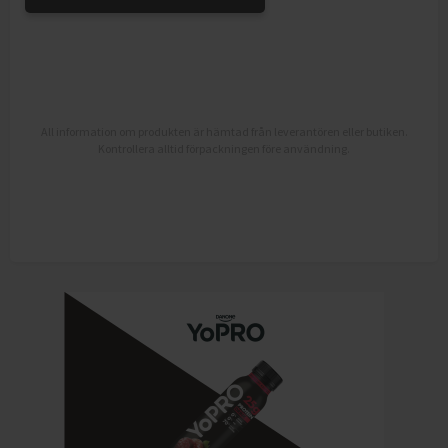
All information om produkten är hämtad från leverantören eller butiken.
Kontrollera alltid förpackningen före användning.