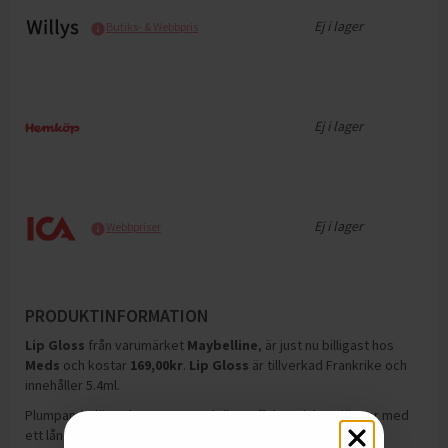
Ej i lager
Butiks- & Webbpris
Ej i lager
Ej i lager
Webbpriser
PRODUKTINFORMATION
Lip Gloss
från varumärket
Maybelline
, är just nu billigast hos
Meds
och
kostar
169,00
kr
.
Lip Gloss
är tillverkad Frankrike och
innehåller 5.4ml
.
Plumpande läppglans ger omedelbar effekt och lena läppar med
ett långvarigt resultat.