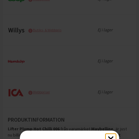
Ej i lager
Butiks- & Webbpris
Ej i lager
Ej i lager
Webbpriser
PRODUKTINFORMATION
Lifter Plump Hot Chilli 006
från varumärket
Maybelline
, är just
nu billigast hos
Meds
och
kostar
169,00
kr
.
Lifter Plump Hot