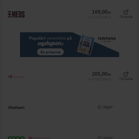
169,00
kr
31296,30
kr/l
Till butik
Jfr
205,00
kr
37962,96
kr/l
Till butik
Jfr
Ej i lager
Ej i lager
Webbpriser