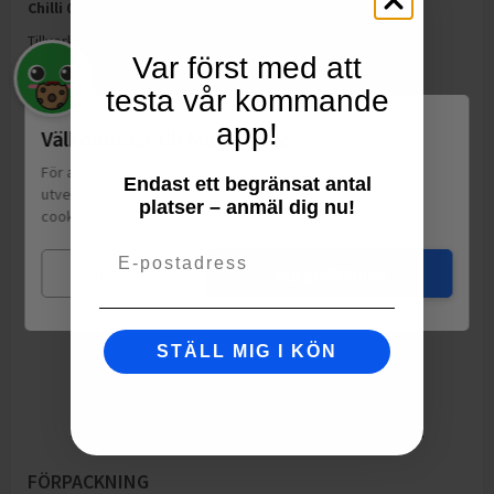
Chilli 006
är tillverkad Frankrike och innehåller 5.4ml
.
Tillverkning:
Frankrike
Var först med att
testa vår kommande
app!
Välkommen till Matspar.se
För att leverera en personlig upplevelse, mäta sajtens
Endast ett begränsat antal
utveckling och ha sociala medier-koppling använder vi
platser – anmäl dig nu!
cookies.
Läs mer
Email
Mina val
Jag godkänner
STÄLL MIG I KÖN
FÖRPACKNING