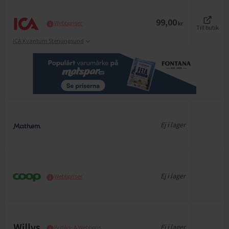
99,00
Webbpriser
kr
Till butik
ICA Kvantum Stenungsund
Ej i lager
Ej i lager
Webbpriser
Ej i lager
Butiks- & Webbpris