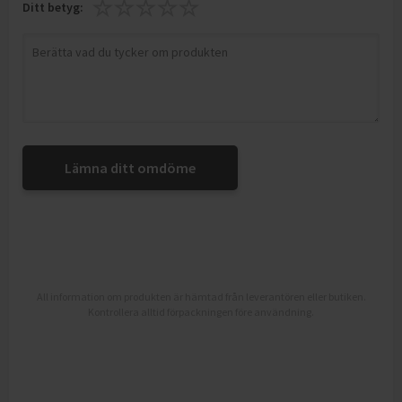
Ditt betyg:
Lämna ditt omdöme
All information om produkten är hämtad från leverantören eller butiken.
Kontrollera alltid förpackningen före användning.