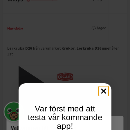
Ej i lager
Lerkruka D26
från varumärket
Krukor
.
Lerkruka D26
innehåller
1st
.
Var först med att
testa vår kommande
app!
Välkommen till Matspar.se