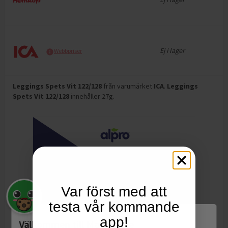
Ej i lager
Webbpriser
Leggings Spets Vit 122/128
från varumärket
ICA
.
Leggings
Spets Vit 122/128
innehåller 27g
.
Var först med att
testa vår kommande
app!
Välkommen till Matspar.se