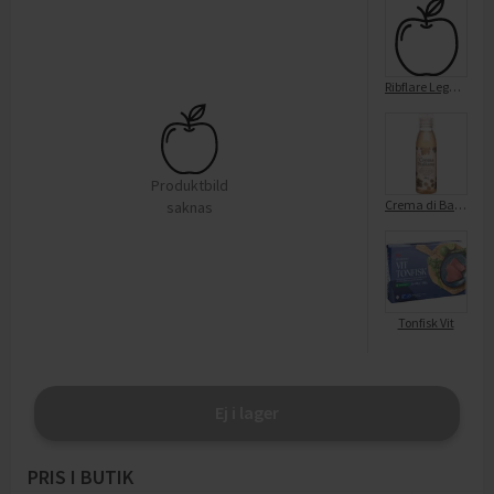
Ribflare Leggings Svart 122/12
Produktbild
Crema di Balsamico Vit
saknas
Tonfisk Vit
Ej i lager
PRIS I BUTIK