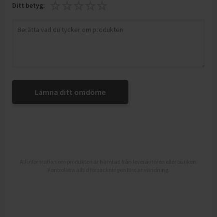
Ditt betyg:
Lämna ditt omdöme
All information om produkten är hämtad från leverantören eller butiken.
Kontrollera alltid förpackningen före användning.