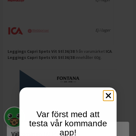
Ej i lager
Webbpriser
Leggings Capri Spets Vit Stl 36/38
från varumärket
ICA
.
Leggings Capri Spets Vit Stl 36/38
innehåller 60g
.
Var först med att
testa vår kommande
app!
Välkommen till Matspar.se