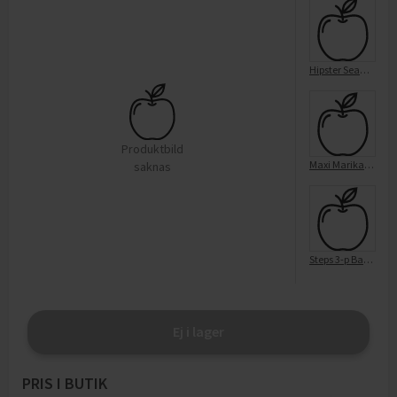
Hipster Seamless Vit 36/38
Produktbild
Maxi Marika 3-p Vit 36/38 Ica I Love EKO
saknas
Steps 3-p Basic Vit 36/38
Ej i lager
PRIS I BUTIK