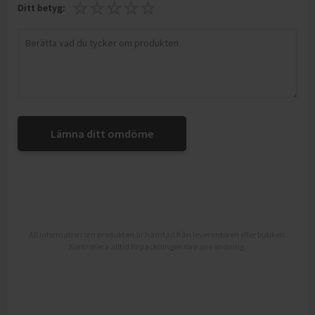
Ditt betyg:
Lämna ditt omdöme
All information om produkten är hämtad från leverantören eller butiken.
Kontrollera alltid förpackningen före användning.