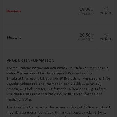
18,38
kr
91,90
kr/l
Till butik
Jfr
20,50
kr
102,50
kr/l
Till butik
Jfr
PRODUKTINFORMATION
Crème Fraiche Parmesan och Vitlök 12%
från varumärket
Arla
Köket®
är en produkt under kategorin
Créme Fraiche
Smaksatt
, är just nu billigast hos
Willys
och
har kampanjpris
2
för
26,00
kr
.
Crème Fraiche Parmesan och Vitlök 12%
har
3.7g
protein, 4.5g kolhydrater, 12g fett och 143kcal per 100g
.
Crème
Fraiche Parmesan och Vitlök 12%
är tillverkad Sverige och
innehåller 200ml
.
Arla Köket® Lätt crème fraiche parmesan & vitlök 12% är smaksatt
med äkta parmesan och vitlök. Utmärkt till pasta, kyckling, kött,