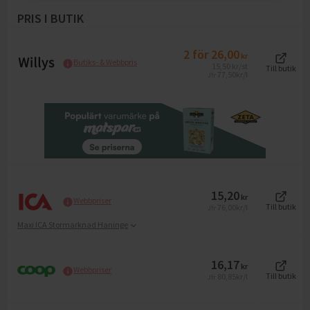
PRIS I BUTIK
2
för
26,00
kr
Butiks- & Webbpris
15,50
kr
/st
Till butik
77,50
kr/l
Jfr
15,20
kr
Webbpriser
76,00
kr/l
Till butik
Jfr
Maxi ICA Stormarknad Haninge
16,17
kr
Webbpriser
80,85
kr/l
Till butik
Jfr