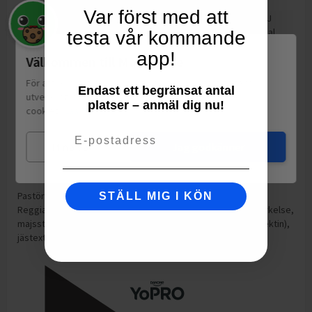
Var först med att
594
kJ
Energi
143
kcal
testa vår kommande
Protein
3.7
g
app!
Välkommen till Matspar.se
Kolhydrat
4.5
g
För att leverera en personlig upplevelse, mäta sajtens
Endast ett begränsat antal
varav sockerarter
3.4
g
utveckling och ha sociala medier-koppling använder vi
platser – anmäl dig nu!
cookies.
Läs mer
Fett
12
g
Email
varav mättat fett
7.8
g
Mina val
Jag godkänner
Motsvarande salt
0.93
g
Pastöriserad GRÄDDE, vatten, PARMESANOST (Parmigiano
STÄLL MIG I KÖN
Reggiano) 2,9%, citronjuice, citronskal, salt, modifierad stärkelse,
majsstärkelse, vitlök, stabiliseringsmedel (fruktkärnmjöl, pektin),
jästextrakt, svartpeppar, chilipulver, syrningskultur.