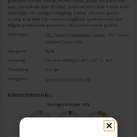
grönsaker och fisk. Passar perfekt i såser, grytor och pasta men
även som kall sås eller till sallad. Smaksatt lätt crème fraiche är en
enkel hjälp i din vardagsmatlagning. Kokbar. Tillverkas genom
syrning av grädde från svenska Arlagårdar. Symbolen med den
blågula gräddkannan garanterar 100 procent svensk grädde.
Märkningar:
FSC, Forest Stewardship Council
,
FSC Forest
Steward Council Mix
Allergener:
Mjölk
Förvaring:
Förvaras vid högst +8°C 2.0° — 8.0°
Tillverkning:
Sverige
Kategorier:
Créme Fraiche Smaksatt
NÄRINGSINNEHÅLL
Näringsvärde per
100
g
3.7
4.5
12
g
g
g
Protein
Kolhydrater
Fett