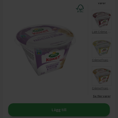
varor
Lätt Crème Fraiche Feta Och Soltorkad Tomat 12%
Crème Fraiche Lätt Dragon Citron & Vitlök
Crème Fraiche Lätt Paprika & Chili 13%
Se fler varor
Lägg till