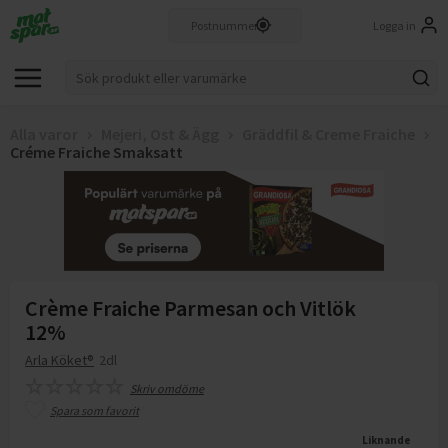
Logga in
Alla varor
Mejeri, Ost & Ägg
Gräddfil & Creme Fraiche
Créme Fraiche Smaksatt
Crème Fraiche Parmesan och Vitlök
12%
Arla Köket®
2dl
Skriv omdöme
Spara som favorit
Liknande