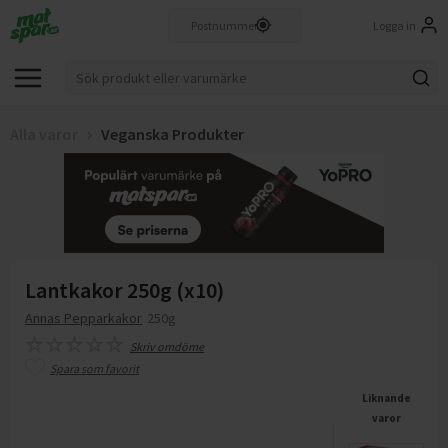
Logga in
Alla varor
Veganska Produkter
Lantkakor 250g (x10)
Annas Pepparkakor
250g
Skriv omdöme
Spara som favorit
Liknande
varor