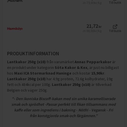
79,80
kr/kg
Till butik
Jfr
21,72
kr
86,88
kr/kg
Till butik
Jfr
PRODUKTINFORMATION
Lantkakor 250g (x10)
från varumärket
Annas Pepparkakor
är
en produkt under kategorin
Söta Kakor & Kex
, är just nu billigast
hos
Maxi ICA Stormarknad Haninge
och
kostar
15,90
kr
.
Lantkakor 250g (x10)
har
4.9g protein, 72.6g kolhydrater, 19g
fett och 484kcal per 100g
.
Lantkakor 250g (x10)
är tillverkad
Belgien och väger 250g
.
"- Den ikoniska Biscoff-kakan med sin unika karamelliserade
smak och sprödhet -Passar perfekt till fikan tillsammans med
kaffe eller som ingrediens i bakning - Nötfri - Vegansk - Fri
från konstgjorda smak-och färgämnen."