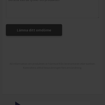
Lämna ditt omdöme
All information om produkten är hämtad från leverantören eller butiken.
Kontrollera alltid förpackningen före användning.