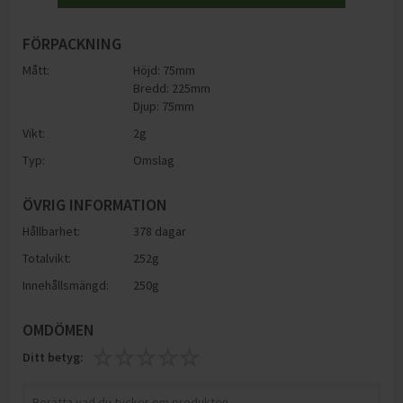
FÖRPACKNING
Mått:
Höjd: 75mm
Bredd: 225mm
Djup: 75mm
Vikt:
2
g
Typ:
Omslag
ÖVRIG INFORMATION
Hållbarhet:
378 dagar
Totalvikt:
252g
Innehållsmängd:
250g
OMDÖMEN
Ditt betyg: