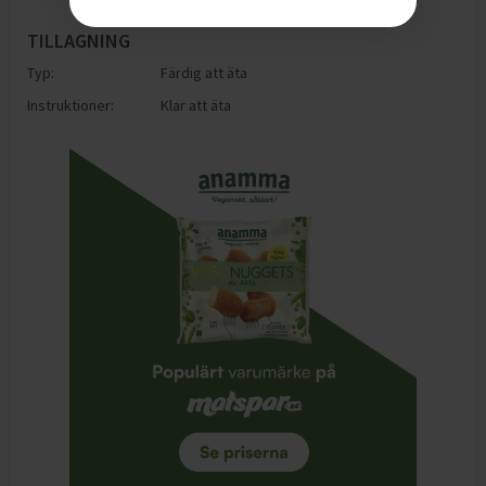
TILLAGNING
Typ:
Färdig att äta
Instruktioner:
Klar att äta