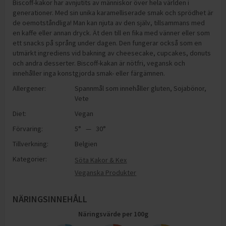
Biscoff-kakor har avnjutits av människor över hela världen i
generationer. Med sin unika karamelliserade smak och sprödhet är
de oemotståndliga! Man kan njuta av den själv, tillsammans med
en kaffe eller annan dryck. Ät den till en fika med vänner eller som
ett snacks på språng under dagen. Den fungerar också som en
utmärkt ingrediens vid bakning av cheesecake, cupcakes, donuts
och andra desserter. Biscoff-kakan är nötfri, vegansk och
innehåller inga konstgjorda smak- eller färgämnen.
Allergener:
Spannmål som innehåller gluten
,
Sojabönor
,
Vete
Diet:
Vegan
Förvaring:
5° — 30°
Tillverkning:
Belgien
Kategorier:
Söta Kakor & Kex
Veganska Produkter
NÄRINGSINNEHÅLL
Näringsvärde per
100
g