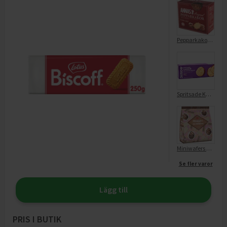
Pepparkakor Original
Spritsade Kakor Med Mjölkchoklad
Miniwafers med chokladsmak
Se fler varor
Lägg till
PRIS I BUTIK