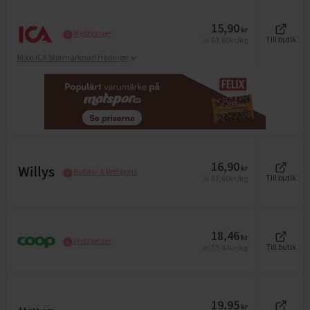
15,90
kr
Webbpriser
63,60
kr/kg
Till butik
Jfr
Maxi ICA Stormarknad Haninge
16,90
kr
Butiks- & Webbpris
67,60
kr/kg
Till butik
Jfr
18,46
kr
Webbpriser
73,84
kr/kg
Till butik
Jfr
19,95
kr