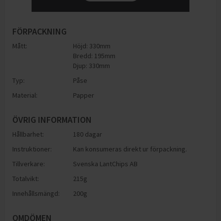
FÖRPACKNING
Mått:
Höjd: 330mm
Bredd: 195mm
Djup: 330mm
Typ:
Påse
Material:
Papper
ÖVRIG INFORMATION
Hållbarhet:
180 dagar
Instruktioner:
Kan konsumeras direkt ur förpackning.
Tillverkare:
Svenska LantChips AB
Totalvikt:
215g
Innehållsmängd:
200g
OMDÖMEN