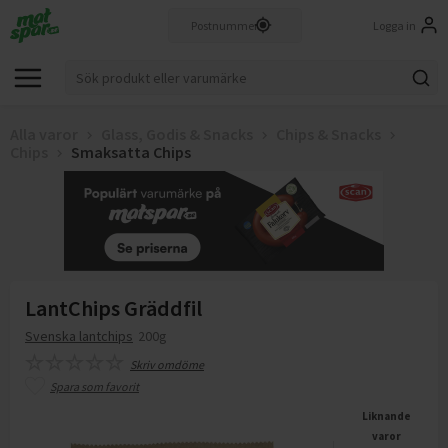
Logga in
Alla varor
Glass, Godis & Snacks
Chips & Snacks
Chips
Smaksatta Chips
LantChips Gräddfil
Svenska lantchips
200g
Skriv omdöme
Spara som favorit
Liknande
varor