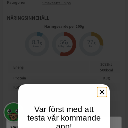
Kategorier:
Smaksatta Chips
NÄRINGSINNEHÅLL
Näringsvärde per
100
g
8.3
56
27
g
g
g
Protein
Kolhydrater
Fett
2092
kJ
Energi
500
kcal
Protein
8.3
g
Kolhydrat
56
g
varav sockerarter
0.8
g
Fett
27
g
Var först med att
varav mättat fett
2.7
g
testa vår kommande
Motsvarande salt
1.2
g
app!
Välkommen till Matspar.se