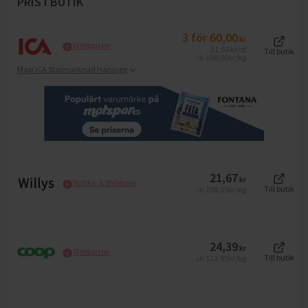
PRIS I BUTIK
3
för
60,00
kr
Webbpriser
21,60
kr
/st
Till butik
108,00
kr/kg
Jfr
Maxi ICA Stormarknad Haninge
21,67
kr
Butiks- & Webbpris
108,35
kr/kg
Till butik
Jfr
24,39
kr
Webbpriser
121,95
kr/kg
Till butik
Jfr