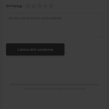
Ditt betyg:
Lämna ditt omdöme
All information om produkten är hämtad från leverantören eller butiken.
Kontrollera alltid förpackningen före användning.