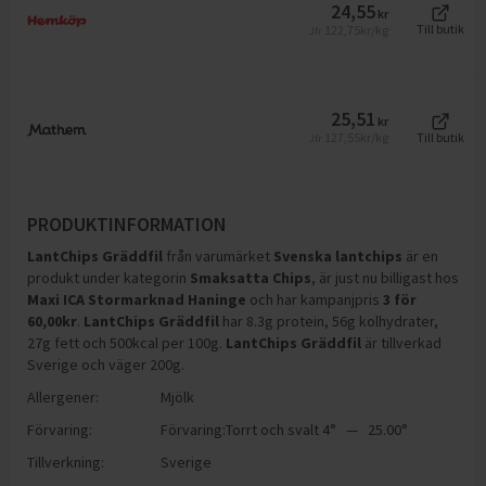
24,55
kr
122,75
kr/kg
Till butik
Jfr
25,51
kr
127,55
kr/kg
Till butik
Jfr
PRODUKTINFORMATION
LantChips Gräddfil
från varumärket
Svenska lantchips
är en
produkt under kategorin
Smaksatta Chips
, är just nu billigast hos
Maxi ICA Stormarknad Haninge
och
har kampanjpris
3
för
60,00
kr
.
LantChips Gräddfil
har
8.3g protein, 56g kolhydrater,
27g fett och 500kcal per 100g
.
LantChips Gräddfil
är tillverkad
Sverige och väger 200g
.
Allergener:
Mjölk
Förvaring:
Förvaring:Torrt och svalt 4° — 25.00°
Tillverkning:
Sverige