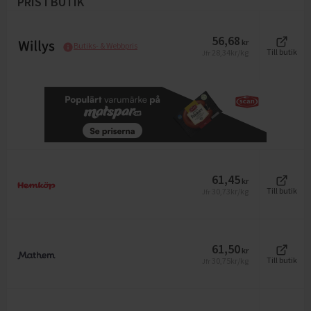
PRIS I BUTIK
56,68
kr
Butiks- & Webbpris
28,34
kr/kg
Till butik
Jfr
61,45
kr
30,73
kr/kg
Till butik
Jfr
61,50
kr
30,75
kr/kg
Till butik
Jfr