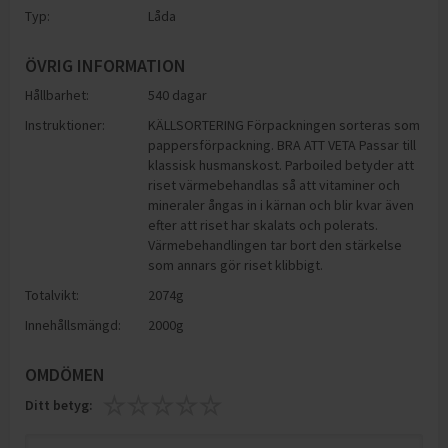
Typ:
Låda
ÖVRIG INFORMATION
Hållbarhet:
540 dagar
Instruktioner:
KÄLLSORTERING Förpackningen sorteras som
pappersförpackning. BRA ATT VETA Passar till
klassisk husmanskost. Parboiled betyder att
riset värmebehandlas så att vitaminer och
mineraler ångas in i kärnan och blir kvar även
efter att riset har skalats och polerats.
Värmebehandlingen tar bort den stärkelse
som annars gör riset klibbigt.
Totalvikt:
2074g
Innehållsmängd:
2000g
OMDÖMEN
Ditt betyg: