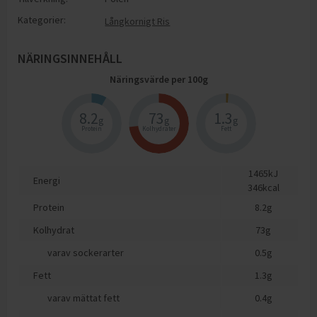
Kategorier:
Långkornigt Ris
NÄRINGSINNEHÅLL
Näringsvärde per
100
g
8.2
73
1.3
g
g
g
Protein
Kolhydrater
Fett
1465
kJ
Energi
346
kcal
Protein
8.2
g
Kolhydrat
73
g
varav sockerarter
0.5
g
Fett
1.3
g
varav mättat fett
0.4
g