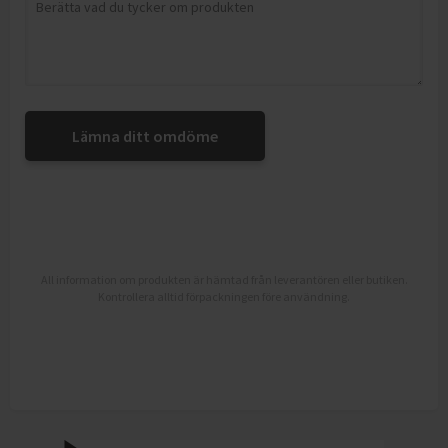
Lämna ditt omdöme
All information om produkten är hämtad från leverantören eller butiken.
Kontrollera alltid förpackningen före användning.