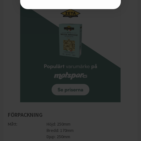
FÖRPACKNING
Mått:
Höjd: 250mm
Bredd: 170mm
Djup: 250mm