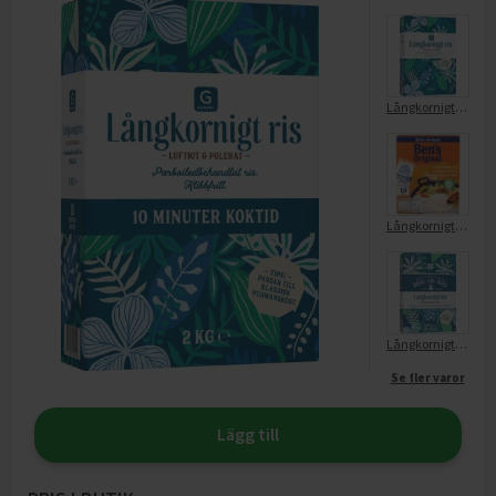
Långkornigt Ris
Långkornigt ris 10min
Långkornigt Ris Boil-In-Bag
Se fler varor
Lägg till