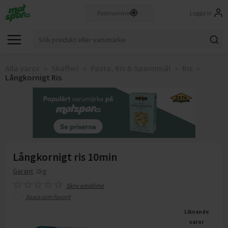
Logga in
Alla varor
Skafferi
Pasta, Ris & Spannmål
Ris
Långkornigt Ris
Långkornigt ris 10min
Garant
2kg
Skriv omdöme
Spara som favorit
Liknande
varor