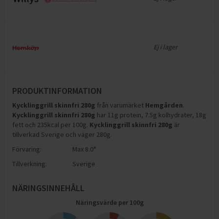
Ej i lager
PRODUKTINFORMATION
Kycklinggrill skinnfri 280g
från varumärket
Hemgården
.
Kycklinggrill skinnfri 280g
har
11g protein, 7.5g kolhydrater, 18g
fett och 235kcal per 100g
.
Kycklinggrill skinnfri 280g
är
tillverkad Sverige och väger 280g
.
Förvaring:
Max 8.0°
Tillverkning:
Sverige
NÄRINGSINNEHÅLL
Näringsvärde per
100
g