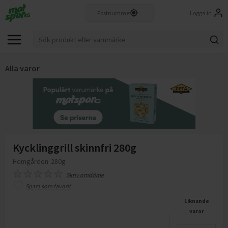
Logga in
Alla varor
Kycklinggrill skinnfri 280g
Hemgården
280g
Skriv omdöme
Spara som favorit
Liknande
varor