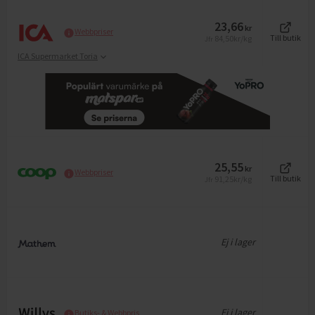
23,66
kr
Webbpriser
84,50
kr/kg
Till butik
Jfr
ICA Supermarket Toria
25,55
kr
Webbpriser
91,25
kr/kg
Till butik
Jfr
Ej i lager
Ej i lager
Butiks- & Webbpris