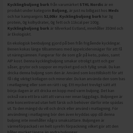
Kycklingbuljong burk
från varumärket
STHL Nordic
är en
produkt under kategorin
Buljong
, är just nu billigast hos
Meds
och
har kampanjpris
52,00
kr
.
Kycklingbuljong burk
har
3g
protein, 0g kolhydrater, 0g fett och 11kcal per 100g
.
Kycklingbuljong burk
är tillverkad Estland, innehåller 350ml och
är Ekologiskt
.
En ekologisk benbuljong gjord på ben från frigående kycklingar.
Benen kokas länge tillsammans med äppelcidervinäger för att få
ut näringsämnen. Fungerar för de som går på keto, paleo, samt
AIP kost. Denna kycklingbuljong smakar otroligt gott och ger
såser, grytor och soppor en mycket god och fyllig smak. Du kan
dricka denna buljong som den är. Använd som kosttillskott för att
få i dig viktigt kollagen och mineraler. Du kan använda den som bas
i matlagning eller som en rätt i sig. Ett mycket trevligt sätt att
börja dagen är att dricka en kopp med varm buljong. Det kan
också vara ett bra sätt att varva ner innan läggdags. Buljongen är
inte koncentrerad utan helt färsk och behöver därför inte spädas
ut. Ta den mängd du vill och drick eller använd i matlagning. För
användning i matlagning bör den även kryddas upp då denna
buljong inte innehåller några smaksättare. Buljongen är
värmeförpackad i en helt syrefri förpackning vilket gör att den
håller mycket längre än andra buljonger.