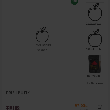
Kycklingbuljong i påse
Produktbild
Biffbuljongburk
saknas
Pho kyckling-buljong
Se fler varor
PRIS I BUTIK
52,00
kr
65,00
kr