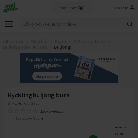
Logga in
Alla varor
Skafferi
Kryddor & Smaksättare
Buljong Fond & Soja
Buljong
Kycklingbuljong burk
STHL Nordic
35cl
Skriv omdöme
Spara som favorit
Liknande
varor