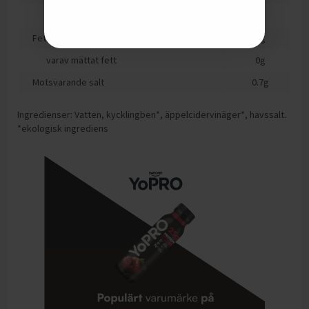
varav sockerarter
0
g
Fett
0
g
varav mättat fett
0
g
Motsvarande salt
0.7
g
Ingredienser: Vatten, kycklingben*, äppelcidervinäger*, havssalt.
*ekologisk ingrediens