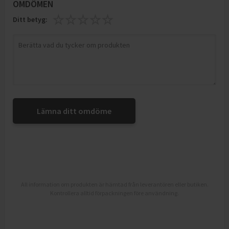
OMDÖMEN
Ditt betyg:
Lämna ditt omdöme
All information om produkten är hämtad från leverantören eller butiken.
Kontrollera alltid förpackningen före användning.