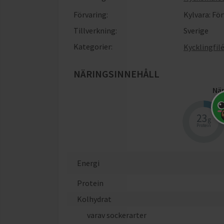
Förvaring:
Kylvara: För
Tillverkning:
Sverige
Kategorier:
Kycklingfil
NÄRINGSINNEHÅLL
När
23
g
Protein
Energi
Protein
Kolhydrat
varav sockerarter