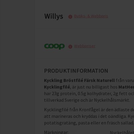
Butiks- & Webbpris
Webbpriser
PRODUKTINFORMATION
Kyckling Bröstfilé Färsk Naturell
från va
Kycklingfilé
, är just nu billigast hos
MatHe
har
23g protein, 0.5g kolhydrater, 2g fett o
tillverkad Sverige och är Nyckelhålsmärkt
.
Kycklingfilé från Kronfågel är den ädlaste 
att marineras och kryddas i det oändliga. Ky
potatisgratäng, pasta eller en fräsch sallad.
Märkningar:
Nyckelhåle