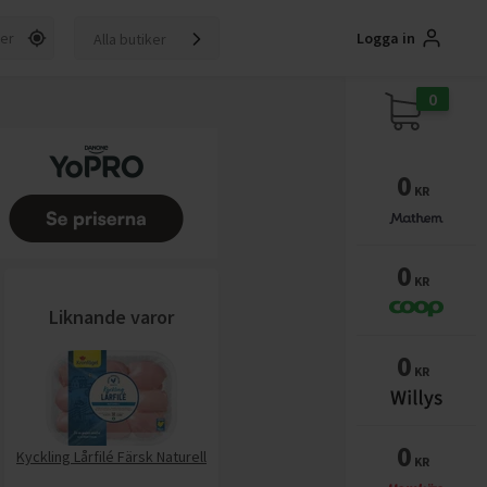
Logga in
Alla butiker
0
0
KR
0
KR
Liknande varor
0
KR
0
Kyckling Lårfilé Färsk Naturell
KR