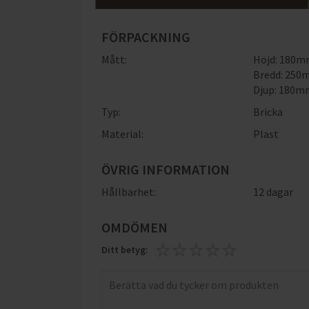
FÖRPACKNING
Mått:
Höjd: 180
Bredd: 25
Djup: 180
Typ:
Bricka
Material:
Plast
ÖVRIG INFORMATION
Hållbarhet:
12 dagar
OMDÖMEN
Ditt betyg: