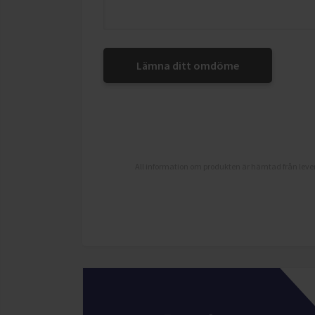
Lämna ditt omdöme
All information om produkten är hämtad från lever