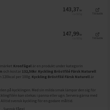
143,37
kr
Till butik
ca 925g
147,99
kr
Till butik
ca 925g
rumärket
Kronfågel
är en produkt under kategorin
m
och
kostar
132,50
kr
.
Kyckling Bröstfilé Färsk Naturell
ch 120kcal per 100g
.
Kyckling Bröstfilé Färsk Naturell
är
delen på kycklingen. Med sin milda smak lämpar den sig för
cklingfilén kan stekas i panna eller ugn. Servera gärna med
 Alltid svensk kyckling för en godare måltid.
t
,
Svensk Fågel