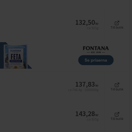
132,50
kr
Till butik
ca 925g
137,83
kr
Till butik
ca 766.4g - 1000000g
143,28
kr
Till butik
ca 925g