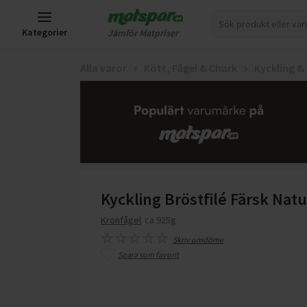
Kategorier
Jämför Matpriser
Alla varor
Kött, Fågel & Chark
Kyckling &
Kyckling Bröstfilé Färsk Natu
Kronfågel
ca 925g
Skriv omdöme
Spara som favorit