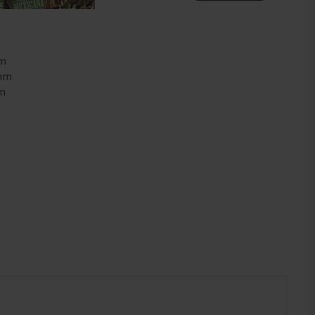
mm
0mm
mm