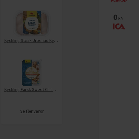
0
KR
Kyckling Steak Urbenad Kycklingklubba Naturell
Kyckling Färsk Sweet Chili Stekt & Tärnad
Se fler varor