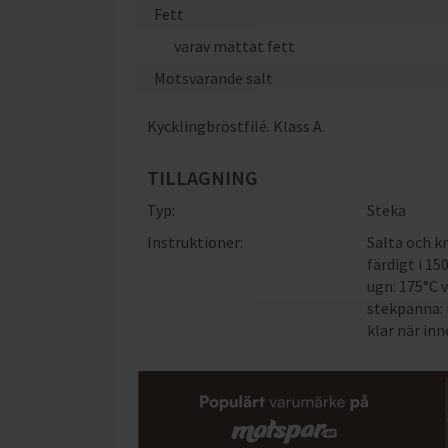
Fett
varav mättat fett
Motsvarande salt
Kycklingbröstfilé. Klass A.
TILLAGNING
Typ:
Steka
Instruktioner:
Salta och k
färdigt i 15
ugn: 175°C v
stekpanna: 
klar när in