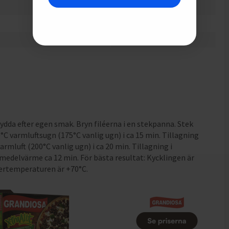
2
g
0.5
g
0.2
g
rydda efter egen smak. Bryn filéerna i en stekpanna. Stek
0°C varmluftsugn (175°C vanlig ugn) i ca 15 min. Tillagning
armluft (200°C vanlig ugn) i ca 20 min. Tillagning i
medelvärme ca 12 min. För bästa resultat: Kycklingen är
nertemperaturen är +70°C.