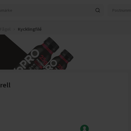
 Fågel
Kycklingfilé
rell