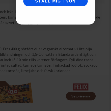
STÄLL MIG I KÖN
h icke-EU), spiskummin, lök, salt, socker, vitlök,
ein, koriander, chili 1 %, arom, ingefära, surhetsreglerande
r av vete, råg, ägg, mjölk, soja, selleri, senap och
Fräs 400 g nötfärs eller veganskt alternativ i lite olja.
yddblandningen och 1,5-2 dl vatten. Blanda ordentligt och
an lock i 5-10 min tills vattnet förångats. Fyll dina tacos
trimlad sallad, tärnade tomater, finhackad rödlök, avokado
ed tacosås, limejuice och färsk koriander.