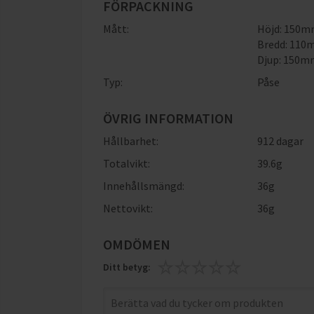
FÖRPACKNING
Mått:
Höjd: 150
Bredd: 11
Djup: 150
Typ:
Påse
ÖVRIG INFORMATION
Hållbarhet:
912 dagar
Totalvikt:
39.6g
Innehållsmängd:
36g
Nettovikt:
36g
OMDÖMEN
Ditt betyg: