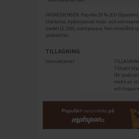
INGREDIENSER: Paprika 20 % (EU (Spanien) oc
stärkelse, hydrolyserat majs- och solrosprot
medel (E 330), svartpeppar. Kan innehålla spå
jordnötter.
TILLAGNING
Instruktioner:
TILLAGNING: 
Tillsätt kr
låt sjuda ut
med t.ex. s
och toppa m