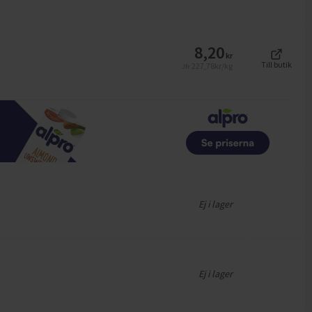
8,20
kr
Till butik
227,78
kr/kg
Jfr
Ej i lager
Ej i lager