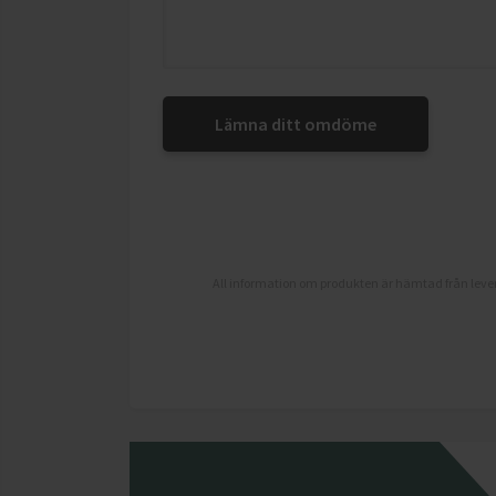
Lämna ditt omdöme
All information om produkten är hämtad från lever