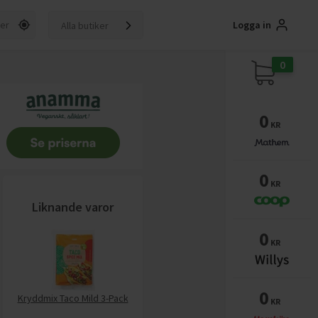
Logga in
Alla butiker
0
0
KR
0
KR
Liknande varor
0
KR
0
Kryddmix Taco Mild 3-Pack
KR