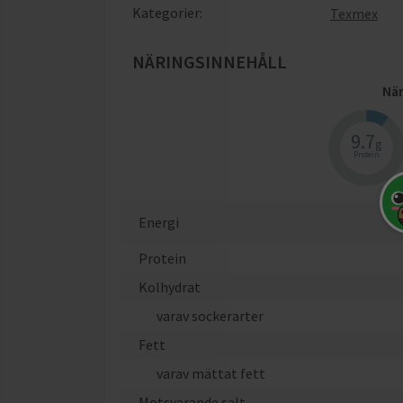
Kategorier:
Texmex
NÄRINGSINNEHÅLL
När
9.7
g
Protein
Energi
Protein
Kolhydrat
varav sockerarter
Fett
varav mättat fett
Motsvarande salt