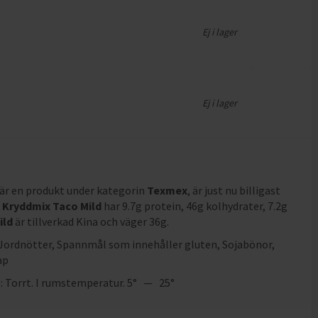
Ej i lager
Ej i lager
är en produkt under kategorin
Texmex
, är just nu billigast
Kryddmix Taco Mild
har
9.7g protein, 46g kolhydrater, 7.2g
ild
är tillverkad Kina och väger 36g
.
Jordnötter
,
Spannmål som innehåller gluten
,
Sojabönor
,
ap
 Torrt. I rumstemperatur. 5° — 25°