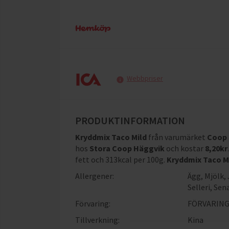
Webbpriser
PRODUKTINFORMATION
Kryddmix Taco Mild
från varumärket
Coop
hos
Stora Coop Häggvik
och
kostar
8,20
kr
.
fett och 313kcal per 100g
.
Kryddmix Taco M
Allergener:
Ägg
,
Mjölk
,
Selleri
,
Sen
Förvaring:
FÖRVARING:
Tillverkning:
Kina