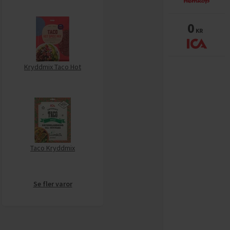
0
KR
Kryddmix Taco Hot
Taco Kryddmix
Se fler varor