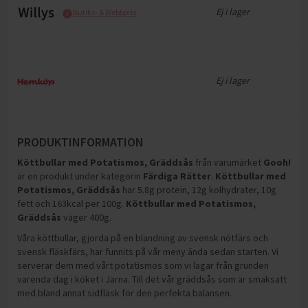
Ej i lager
Butiks- & Webbpris
Ej i lager
PRODUKTINFORMATION
Köttbullar med Potatismos, Gräddsås
från varumärket
Gooh!
är en produkt under kategorin
Färdiga Rätter
.
Köttbullar med
Potatismos, Gräddsås
har
5.8g protein, 12g kolhydrater, 10g
fett och 163kcal per 100g
.
Köttbullar med Potatismos,
Gräddsås
väger 400g
.
Våra köttbullar, gjorda på en blandning av svensk nötfärs och
svensk fläskfärs, har funnits på vår meny ända sedan starten. Vi
serverar dem med vårt potatismos som vi lagar från grunden
varenda dag i köket i Järna. Till det vår gräddsås som är smaksatt
med bland annat sidfläsk för den perfekta balansen.