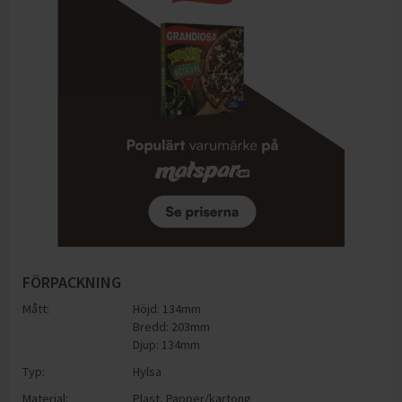
FÖRPACKNING
Mått:
Höjd: 134mm
Bredd: 203mm
Djup: 134mm
Typ:
Hylsa
Material:
Plast
,
Papper/kartong