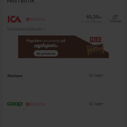
PRIS I BUTIK
65,20
kr
Webbpriser
163,00
kr/kg
Till butik
Jfr
ICA Kvantum Uddevalla
Ej i lager
Ej i lager
Webbpriser