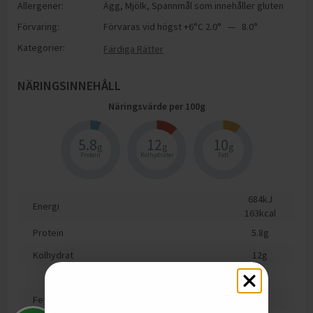
Allergener:
Ägg
,
Mjölk
,
Spannmål som innehåller gluten
Förvaring:
Förvaras vid högst +6°C 2.0° — 8.0°
Kategorier:
Färdiga Rätter
NÄRINGSINNEHÅLL
Näringsvärde per
100
g
5.8
12
10
g
g
g
Protein
Kolhydrater
Fett
684
kJ
Energi
163
kcal
Protein
5.8
g
Kolhydrat
12
g
varav sockerarter
1.4
g
Fett
10
g