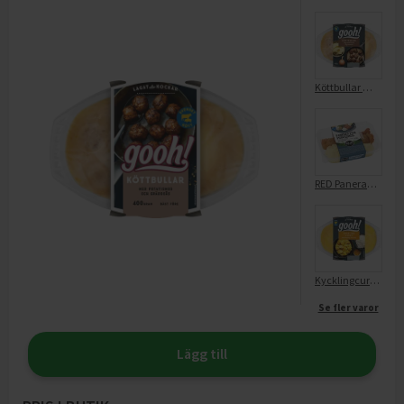
Köttbullar med Potatismos och Gräddsås
RED Panerad fisk med potatismos
Kycklingcurry med Ris
Se fler varor
Lägg till