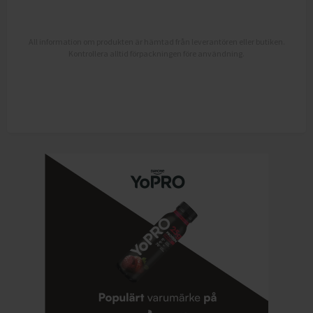
All information om produkten är hämtad från leverantören eller butiken.
Kontrollera alltid förpackningen före användning.