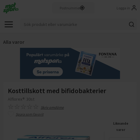
Logga in
Alla varor
Kosttillskott med bifidobakterier
Alflorex®
30st
Skriv omdöme
Spara som favorit
Liknande
varor