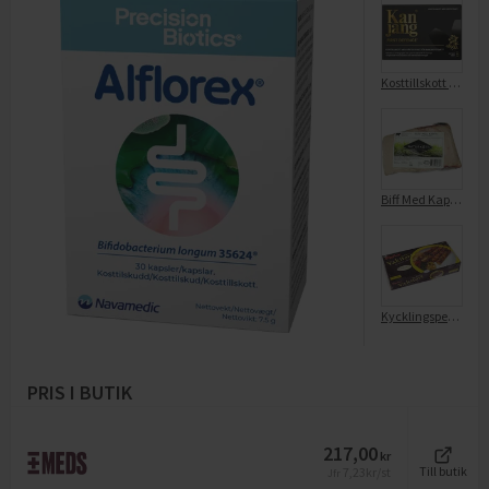
Kosttillskott För Immunförsvaret 30-p
Biff Med Kappa Bit
Kycklingspett Yakitori Satay Med Jordnötssås
PRIS I BUTIK
217,00
kr
7,23
kr/st
Till butik
Jfr