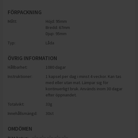
FÖRPACKNING
Mått:
Höjd: 95mm
Bredd: 67mm
Djup: 95mm
Typ:
Låda
ÖVRIG INFORMATION
Hållbarhet:
1080 dagar
Instruktioner:
1 kapsel per dag i minst 4 veckor. Kan tas
med eller utan mat. Lämpar sig för
kontinuerligt bruk. Används inom 30 dagar
efter öppnandet.
Totalvikt:
33g
Innehållsmängd:
30st
OMDÖMEN