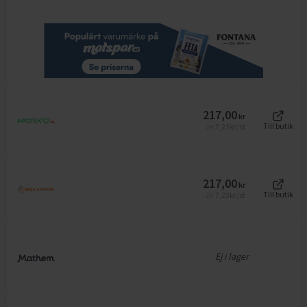
217,00
kr
7,23
kr/st
Till butik
Jfr
217,00
kr
7,23
kr/st
Till butik
Jfr
Ej i lager