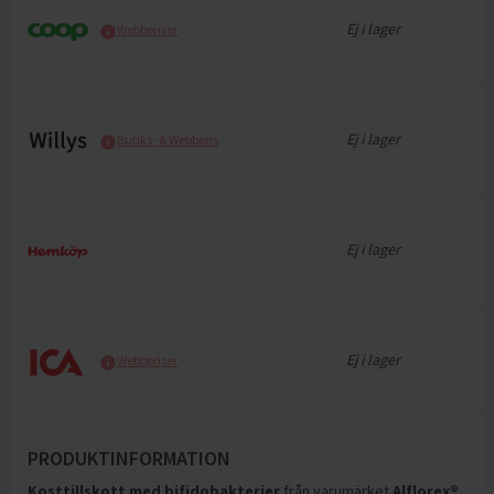
Ej i lager
Webbpriser
Ej i lager
Butiks- & Webbpris
Ej i lager
Ej i lager
Webbpriser
PRODUKTINFORMATION
Kosttillskott med bifidobakterier
från varumärket
Alflorex®
,