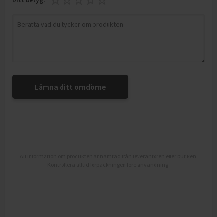
Ditt betyg:
Lämna ditt omdöme
All information om produkten är hämtad från leverantören eller butiken.
Kontrollera alltid förpackningen före användning.