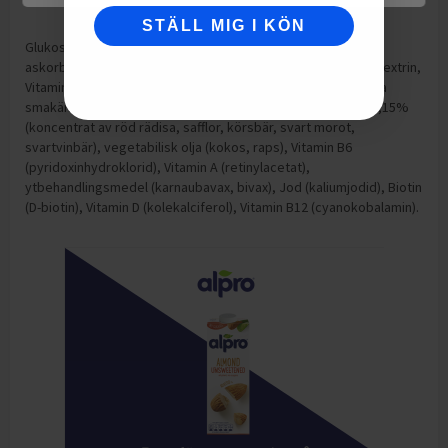
Jod
50
mcg
STÄLL MIG I KÖN
Glukossirap, socker, gelatin (nötkreatur), Vitamin C (L-
askorbinsyra), syra (citronsyra), Niacin (nikotinamid), maltodextrin,
Vitamin E (DL-alfa-tokoferylacetat), Zink (zinksulfat), naturliga
smakämnen 0,25% (apelsin, jordgubb, hallon), färgämnen 0,15%
(koncentrat av röd rädisa, safflor, körsbär, svart morot,
svartvinbär), vegetabilisk olja (kokos, raps), Vitamin B6
(pyridoxinhydroklorid), Vitamin A (retinylacetat),
ytbehandlingsmedel (karnaubavax, bivax), Jod (kaliumjodid), Biotin
(D-biotin), Vitamin D (kolekalciferol), Vitamin B12 (cyanokobalamin).