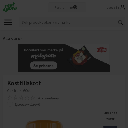
Logga in
Alla varor
Kosttillskott
Centrum
60st
Skriv omdöme
Spara som favorit
Liknande
varor