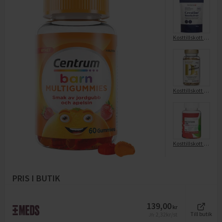
Kosttillskott Kreatin
Kosttillskott D3-vitamin
Kosttillskott vitaminer & minerale
PRIS I BUTIK
139,00
kr
2,32
kr/st
Till butik
Jfr