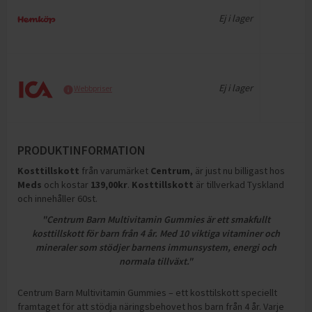
Ej i lager
Ej i lager
Webbpriser
PRODUKTINFORMATION
Kosttillskott
från varumärket
Centrum
, är just nu billigast hos
Meds
och
kostar
139,00
kr
.
Kosttillskott
är tillverkad Tyskland
och innehåller 60st
.
"Centrum Barn Multivitamin Gummies är ett smakfullt
kosttillskott för barn från 4 år. Med 10 viktiga vitaminer och
mineraler som stödjer barnens immunsystem, energi och
normala tillväxt."
Centrum Barn Multivitamin Gummies – ett kosttilskott speciellt
framtaget för att stödja näringsbehovet hos barn från 4 år. Varje