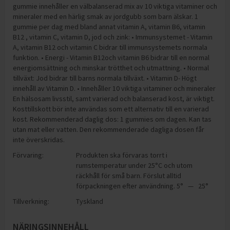
gummie innehåller en välbalanserad mix av 10 viktiga vitaminer och
mineraler med en härlig smak av jordgubb som barn älskar. 1
gummie per dag med bland annat vitamin A, vitamin B6, vitamin
B12 , vitamin C, vitamin D, jod och zink: • Immunsystemet - Vitamin
A, vitamin B12 och vitamin C bidrar till immunsystemets normala
funktion. • Energi - Vitamin B12och vitamin B6 bidrar till en normal
energiomsättning och minskar trötthet och utmattning. • Normal
tillväxt: Jod bidrar till barns normala tillväxt. • Vitamin D- Högt
innehåll av Vitamin D. • Innehåller 10 viktiga vitaminer och mineraler
En hälsosam livsstil, samt varierad och balanserad kost, är viktigt.
Kosttillskott bör inte användas som ett alternativ till en varierad
kost. Rekommenderad daglig dos: 1 gummies om dagen. Kan tas
utan mat eller vatten. Den rekommenderade dagliga dosen får
inte överskridas.
Förvaring:
Produkten ska förvaras torrt i
rumstemperatur under 25°C och utom
räckhåll för små barn. Förslut alltid
förpackningen efter användning. 5° — 25°
Tillverkning:
Tyskland
NÄRINGSINNEHÅLL