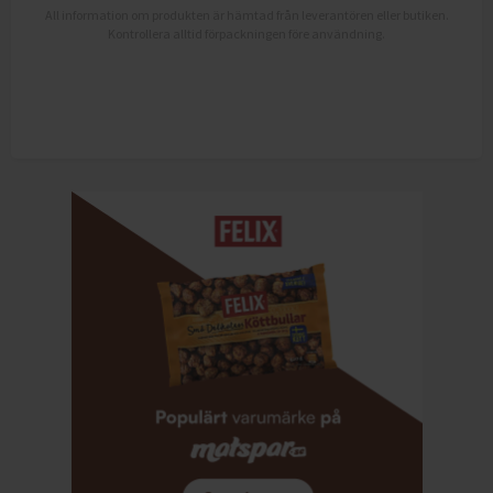
All information om produkten är hämtad från leverantören eller butiken.
Kontrollera alltid förpackningen före användning.