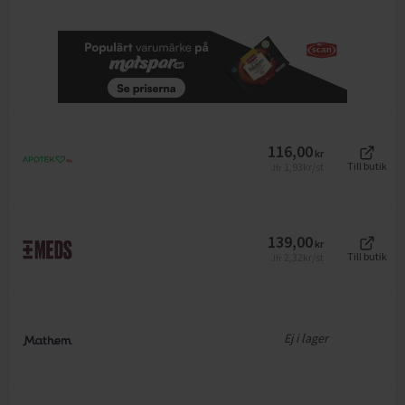
116,00
kr
1,93
kr/st
Till butik
Jfr
139,00
kr
2,32
kr/st
Till butik
Jfr
Ej i lager