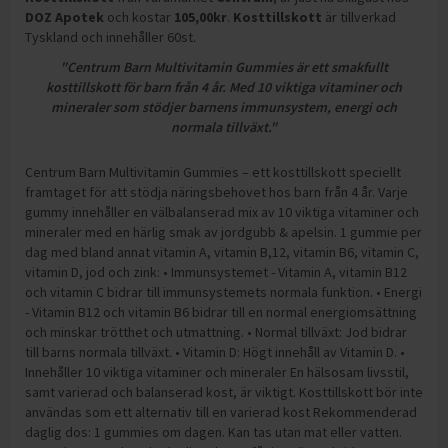
DOZ Apotek
och
kostar
105,00
kr
.
Kosttillskott
är tillverkad
Tyskland och innehåller 60st
.
"Centrum Barn Multivitamin Gummies är ett smakfullt
kosttillskott för barn från 4 år. Med 10 viktiga vitaminer och
mineraler som stödjer barnens immunsystem, energi och
normala tillväxt."
Centrum Barn Multivitamin Gummies – ett kosttillskott speciellt
framtaget för att stödja näringsbehovet hos barn från 4 år. Varje
gummy innehåller en välbalanserad mix av 10 viktiga vitaminer och
mineraler med en härlig smak av jordgubb & apelsin. 1 gummie per
dag med bland annat vitamin A, vitamin B,12, vitamin B6, vitamin C,
vitamin D, jod och zink: • Immunsystemet - Vitamin A, vitamin B12
och vitamin C bidrar till immunsystemets normala funktion. • Energi
- Vitamin B12 och vitamin B6 bidrar till en normal energiomsättning
och minskar trötthet och utmattning. • Normal tillväxt: Jod bidrar
till barns normala tillväxt. • Vitamin D: Högt innehåll av Vitamin D. •
Innehåller 10 viktiga vitaminer och mineraler En hälsosam livsstil,
samt varierad och balanserad kost, är viktigt. Kosttillskott bör inte
användas som ett alternativ till en varierad kost Rekommenderad
daglig dos: 1 gummies om dagen. Kan tas utan mat eller vatten.