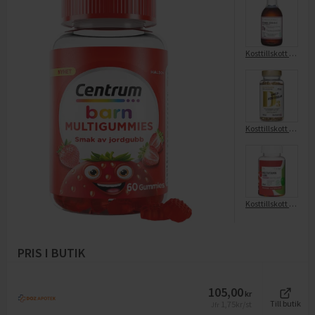
Kosttillskott Flytande Järn+b+c
Kosttillskott D3-vitamin
Kosttillskott vitaminer & minerale
PRIS I BUTIK
105,00
kr
1,75
kr/st
Till butik
Jfr