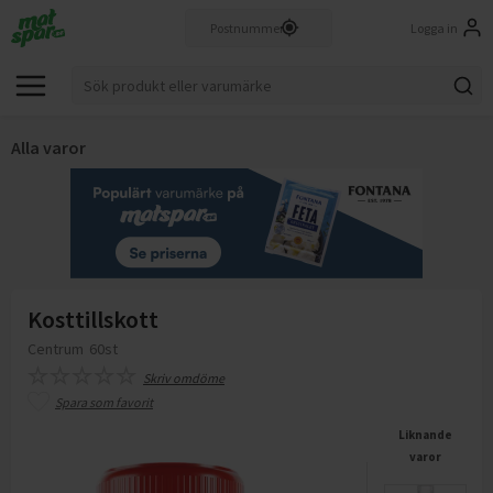
Logga in
Alla varor
Kosttillskott
Centrum
60st
Skriv omdöme
Spara som favorit
Liknande
varor