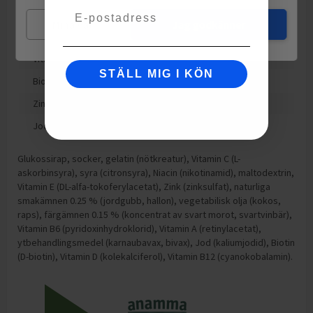
Email
Niacin
8
mg
Mina val
Jag godkänner
Vitamin B6
0.8
mg
Vitamin B12
1
mcg
STÄLL MIG I KÖN
Biotin
12
mcg
Zink
2.8
mg
Jod
50
mcg
Glukossirap, socker, gelatin (nötkreatur), Vitamin C (L-
askorbinsyra), syra (citronsyra), Niacin (nikotinamid), maltodextrin,
Vitamin E (DL-alfa-tokoferylacetat), Zink (zinksulfat), naturliga
smakämnen 0.25 % (jordgubb, hallon), vegetabilisk olja (kokos,
raps), färgämnen 0.15 % (koncentrat av svart morot, svartvinbär),
Vitamin B6 (pyridoxinhydroklorid), Vitamin A (retinylacetat),
ytbehandlingsmedel (karnaubavax, bivax), Jod (kaliumjodid), Biotin
(D-biotin), Vitamin D (kolekalciferol), Vitamin B12 (cyanokobalamin).