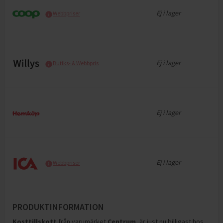
Ej i lager
Webbpriser
Ej i lager
Butiks- & Webbpris
Ej i lager
Ej i lager
Webbpriser
PRODUKTINFORMATION
Kosttillskott
från varumärket
Centrum
, är just nu billigast hos