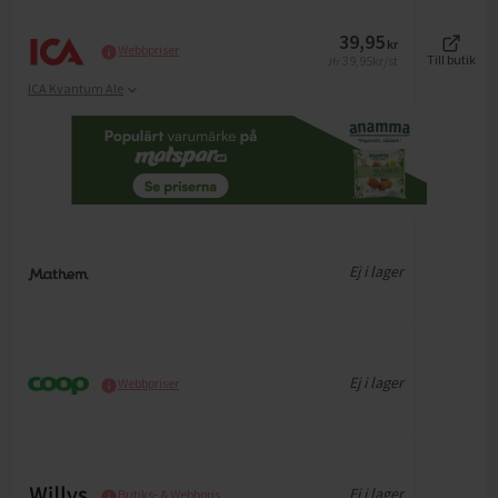
39,95
kr
Webbpriser
39,95
kr/st
Till butik
Jfr
ICA Kvantum Ale
Ej i lager
Ej i lager
Webbpriser
Ej i lager
Butiks- & Webbpris