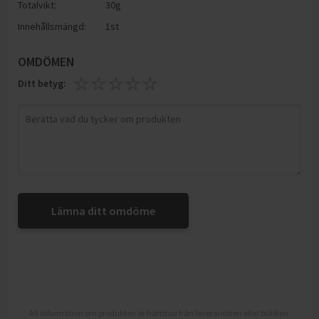
Totalvikt:
30g
Innehållsmängd:
1st
OMDÖMEN
Ditt betyg:
Lämna ditt omdöme
All information om produkten är hämtad från leverantören eller butiken.