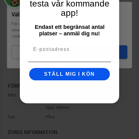
testa vår kommande
app!
Välkommen till Matspar.se
För att leverera en personlig upplevelse, mäta sajtens
Endast ett begränsat antal
utveckling och ha sociala medier-koppling använder vi
platser – anmäl dig nu!
cookies.
Läs mer
Email
Mina val
Jag godkänner
STÄLL MIG I KÖN
FÖRPACKNING
Mått:
Höjd: 260mm
Bredd: 130mm
Djup: 260mm
Typ:
Påse
ÖVRIG INFORMATION