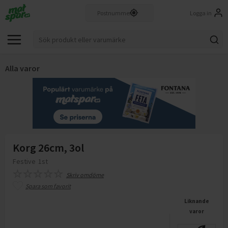
Logga in
Alla varor
Korg 26cm, 3ol
Festive
1st
Skriv omdöme
Spara som favorit
Liknande
varor