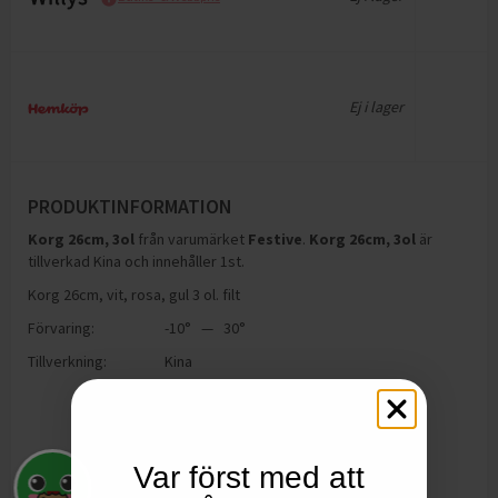
Ej i lager
PRODUKTINFORMATION
Korg 26cm, 3ol
från varumärket
Festive
.
Korg 26cm, 3ol
är
tillverkad Kina och innehåller 1st
.
Korg 26cm, vit, rosa, gul 3 ol. filt
Förvaring:
-10° — 30°
Tillverkning:
Kina
Var först med att