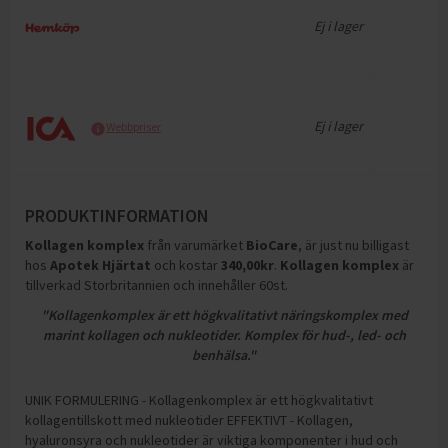
Ej i lager
Ej i lager
Webbpriser
PRODUKTINFORMATION
Kollagen komplex
från varumärket
BioCare
, är just nu billigast
hos
Apotek Hjärtat
och
kostar
340,00
kr
.
Kollagen komplex
är
tillverkad Storbritannien och innehåller 60st
.
"Kollagenkomplex är ett högkvalitativt näringskomplex med
marint kollagen och nukleotider. Komplex för hud-, led- och
benhälsa."
UNIK FORMULERING - Kollagenkomplex är ett högkvalitativt
kollagentillskott med nukleotider EFFEKTIVT - Kollagen,
hyaluronsyra och nukleotider är viktiga komponenter i hud och