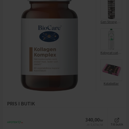
Gen Strong White Stock
Kolsyrat vatten Päron/Äpple
Kolabollar
PRIS I BUTIK
340,00
kr
5,67
kr/st
Till butik
Jfr