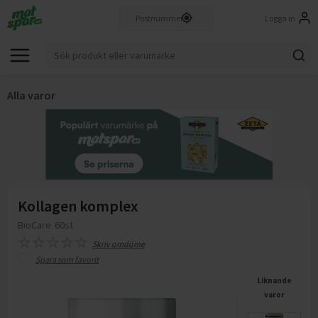
Logga in
Alla varor
Kollagen komplex
BioCare
60st
Skriv omdöme
Spara som favorit
Liknande
varor