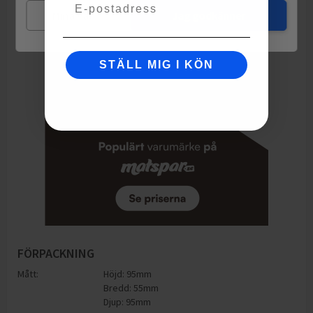
Email
Mina val
Jag godkänner
STÄLL MIG I KÖN
FÖRPACKNING
Mått:
Höjd: 95mm
Bredd: 55mm
Djup: 95mm