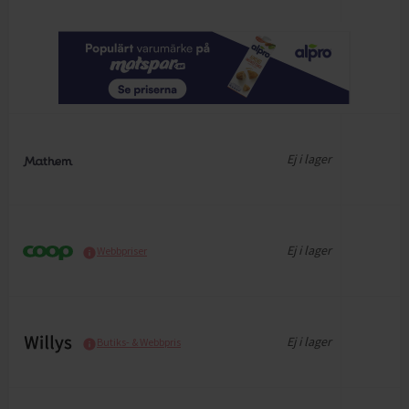
Ej i lager
Ej i lager
Webbpriser
Ej i lager
Butiks- & Webbpris