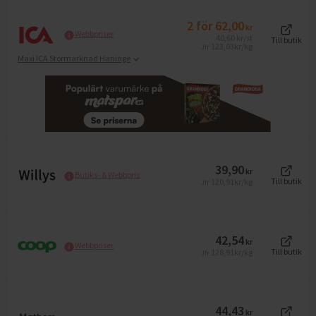
2
för
62,00
kr
Webbpriser
40,60
kr
/st
Till butik
123,03
kr/kg
Jfr
Maxi ICA Stormarknad Haninge
39,90
kr
Butiks- & Webbpris
120,91
kr/kg
Till butik
Jfr
42,54
kr
Webbpriser
128,91
kr/kg
Till butik
Jfr
44,43
kr