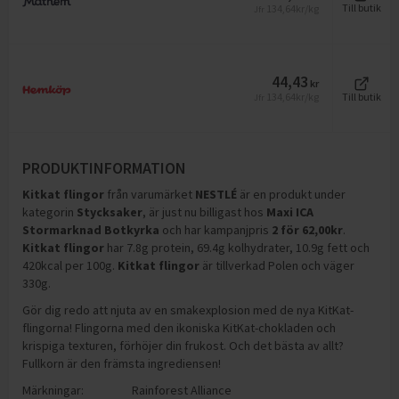
134,64
kr/kg
Till butik
Jfr
44,43
kr
134,64
kr/kg
Till butik
Jfr
PRODUKTINFORMATION
Kitkat flingor
från varumärket
NESTLÉ
är en produkt under
kategorin
Stycksaker
, är just nu billigast hos
Maxi ICA
Stormarknad Botkyrka
och
har kampanjpris
2
för
62,00
kr
.
Kitkat flingor
har
7.8g protein, 69.4g kolhydrater, 10.9g fett och
420kcal per 100g
.
Kitkat flingor
är tillverkad Polen och väger
330g
.
Gör dig redo att njuta av en smakexplosion med de nya KitKat-
flingorna! Flingorna med den ikoniska KitKat-chokladen och
krispiga texturen, förhöjer din frukost. Och det bästa av allt?
Fullkorn är den främsta ingrediensen!
Märkningar:
Rainforest Alliance