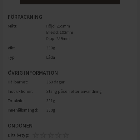
FÖRPACKNING
Mått:
Höjd: 259mm
Bredd: 192mm
Djup: 259mm
Vikt:
330
g
Typ:
Låda
ÖVRIG INFORMATION
Hållbarhet:
360 dagar
Instruktioner:
Stäng påsen efter användning
Totalvikt:
381g
Innehållsmängd:
330g
OMDÖMEN
Ditt betyg: