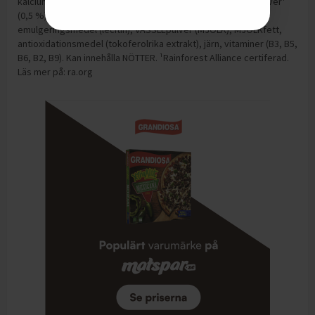
kalciumkarbonat, KORNmaltextrakt, fettreducerat kakaopulver¹
(0,5 %), naturliga aromer, kakaosmör, salt, kakaomassa,
emulgeringsmedel (lecitin), VASSLEpulver (MJÖLK), MJÖLKfett,
antioxidationsmedel (tokoferolrika extrakt), järn, vitaminer (B3, B5,
B6, B2, B9). Kan innehålla NÖTTER. ¹Rainforest Alliance certiferad.
Läs mer på: ra.org