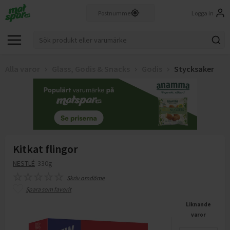
Logga in
Alla varor
Glass, Godis & Snacks
Godis
Stycksaker
Kitkat flingor
NESTLÉ
330g
Skriv omdöme
Spara som favorit
Liknande
varor