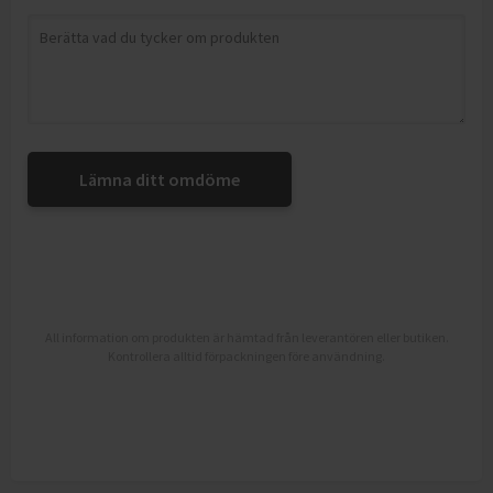
Lämna ditt omdöme
All information om produkten är hämtad från leverantören eller butiken.
Kontrollera alltid förpackningen före användning.