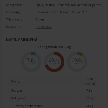
Allergener:
Mjölk
,
Nötter
,
Spannmål som innehåller gluten
Förvaring:
Förvaras torrt och svalt 15° — 25°
Tillverkning:
Polen
Kategorier:
Stycksaker
NÄRINGSINNEHÅLL
Näringsvärde per
100
g
7.8
69.4
10.9
g
g
g
Protein
Kolhydrater
Fett
1769
kJ
Energi
420
kcal
Protein
7.8
g
Kolhydrat
69.4
g
varav sockerarter
24.7
g