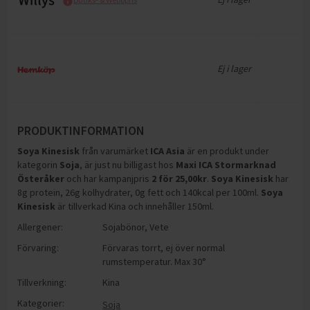
Ej i lager
PRODUKTINFORMATION
Soya Kinesisk
från varumärket
ICA Asia
är en produkt under
kategorin
Soja
, är just nu billigast hos
Maxi ICA Stormarknad
Österåker
och
har kampanjpris
2
för
25,00
kr
.
Soya Kinesisk
har
8g protein, 26g kolhydrater, 0g fett och 140kcal per 100ml
.
Soya
Kinesisk
är tillverkad Kina och innehåller 150ml
.
Allergener:
Sojabönor
,
Vete
Förvaring:
Förvaras torrt, ej över normal
rumstemperatur. Max 30°
Tillverkning:
Kina
Kategorier:
Soja