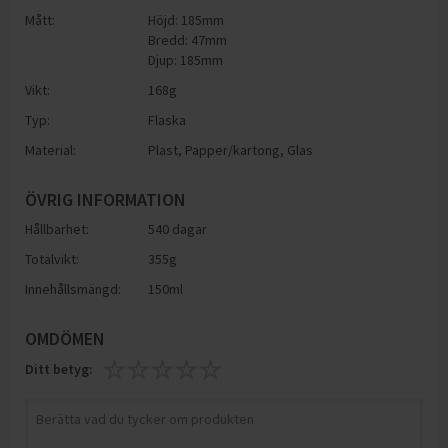
Mått:
Höjd: 185mm
Bredd: 47mm
Djup: 185mm
Vikt:
168
g
Typ:
Flaska
Material:
Plast
,
Papper/kartong
,
Glas
ÖVRIG INFORMATION
Hållbarhet:
540 dagar
Totalvikt:
355g
Innehållsmängd:
150ml
OMDÖMEN
Ditt betyg: