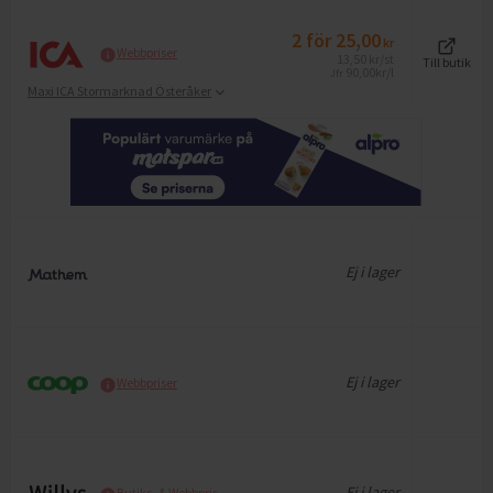
2
för
25,00
kr
Webbpriser
13,50
kr
/st
Till butik
90,00
kr/l
Jfr
Maxi ICA Stormarknad Österåker
Ej i lager
Ej i lager
Webbpriser
Ej i lager
Butiks- & Webbpris