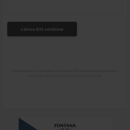
Lämna ditt omdöme
All information om produkten är hämtad från leverantören eller butiken.
Kontrollera alltid förpackningen före användning.