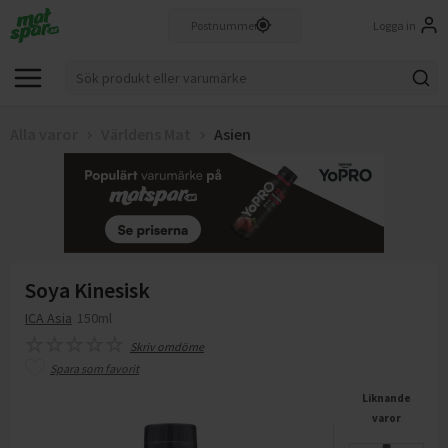
Logga in
Alla varor
Världens Mat
Asien
Soya Kinesisk
ICA Asia
150ml
Skriv omdöme
Spara som favorit
Liknande
varor