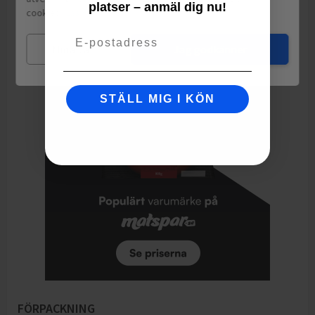
platser – anmäl dig nu!
cookies.
Läs mer
Socker, vatten, SOJABÖNOR, salt, sirap, svampextrakt, VETEMJÖL.
Email
Mina val
Jag godkänner
STÄLL MIG I KÖN
FÖRPACKNING