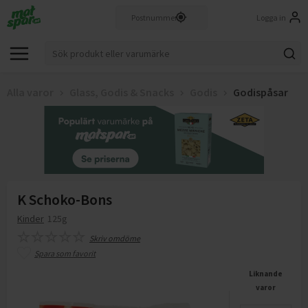
Logga in
Alla varor
Glass, Godis & Snacks
Godis
Godispåsar
K Schoko-Bons
Kinder
125g
Skriv omdöme
Spara som favorit
Liknande
varor