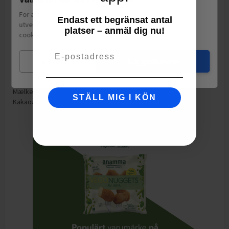
HELMJÖLK- / SØDMÆLKSPULVER, kakaosmör, kakaomassa,
För att leverera en personlig upplevelse, mäta sajtens
Endast ett begränsat antal
emulgeringsmedel: lecitiner (SOJA); vanillin), socker, SKUMMJÖLK-
utveckling och ha sociala medier-koppling använder vi
platser – anmäl dig nu!
/ SKUMMETMÆLKSPULVER (12,5 %), palmolja, HASSELNÖTTER /
cookies.
Läs mer
HASSELNØDDER (5,8 %), vattenfritt MJÖLKFETT / vandfrit
Email
MÆLKEFEDT, mörk choklad, (socker, kakaomassa, kakaosmör,
emulgeringsmedel: lecitiner (SOJA); vanillin), ytbehandlingsmedel
Mina val
Jag godkänner
/ overfladebehandlingsmiddel (gummi arabicum), glukossirap,
emulgeringsmedel: lecitiner (SOJA); vanillin. Mjölkbeståndsdelar /
Mælkeandel / Melkekomponenter totalt: 28 % - Kakaohalt /
STÄLL MIG I KÖN
Kakaoandel / Kakaokomponenter totalt: 16,5 %.