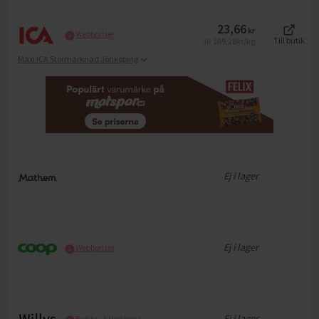
23,66
kr
Webbpriser
189,28
kr/kg
Till butik
Jfr
Maxi ICA Stormarknad Jönköping
Ej i lager
Ej i lager
Webbpriser
Ej i lager
Butiks- & Webbpris