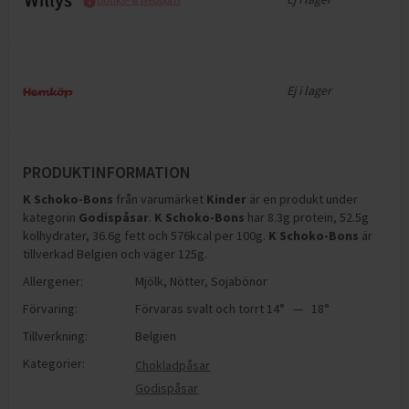
Ej i lager
PRODUKTINFORMATION
K Schoko-Bons
från varumärket
Kinder
är en produkt under
kategorin
Godispåsar
.
K Schoko-Bons
har
8.3g protein, 52.5g
kolhydrater, 36.6g fett och 576kcal per 100g
.
K Schoko-Bons
är
tillverkad Belgien och väger 125g
.
Allergener:
Mjölk
,
Nötter
,
Sojabönor
Förvaring:
Förvaras svalt och torrt 14° — 18°
Tillverkning:
Belgien
Kategorier:
Chokladpåsar
Godispåsar