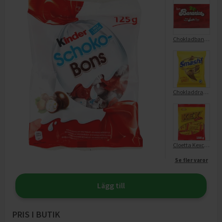
Chokladbanan
Chokladdragéer
Cloetta Kexchoklad Mini Påse
Se fler varor
Lägg till
PRIS I BUTIK