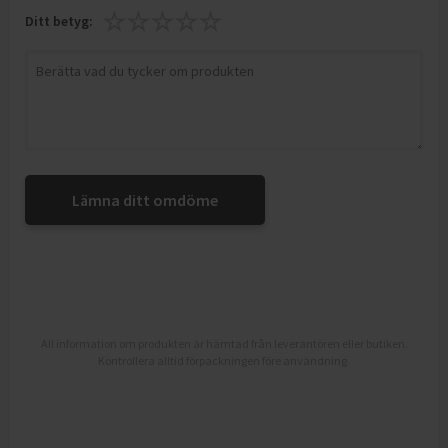
Ditt betyg:
Lämna ditt omdöme
All information om produkten är hämtad från leverantören eller butiken.
Kontrollera alltid förpackningen före användning.