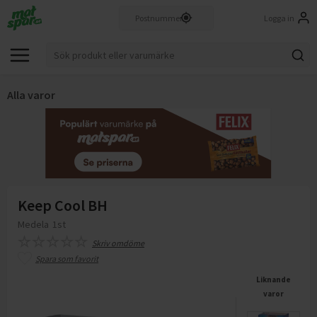
Logga in
Alla varor
Keep Cool BH
Medela
1st
Skriv omdöme
Spara som favorit
Liknande
varor