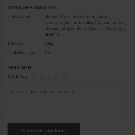
ÖVRIG INFORMATION
Instruktioner:
Skötsel: Maskintvätta i varmt vatten,
skonsam cykel, torktumla på låg värme, får ej
strykas, tål ej kemtvätt. Tål maskintvätt i upp
till 60 °C.
Totalvikt:
106g
Innehållsmängd:
1st
OMDÖMEN
Ditt betyg:
Lämna ditt omdöme