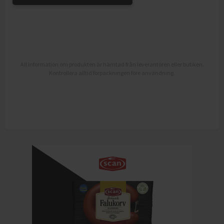
All information om produkten är hämtad från leverantören eller butiken.
Kontrollera alltid förpackningen före användning.