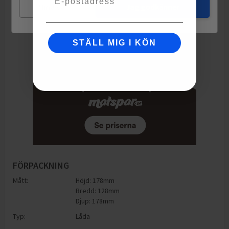
Mina val
Jag godkänner
STÄLL MIG I KÖN
FÖRPACKNING
Mått:
Höjd: 178mm
Bredd: 128mm
Djup: 178mm
Typ:
Låda