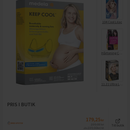
104 Cool Lilac
Hårtoning Casting Crème Gloss Cool Dark Brown 3102
11.21 Ultra Light Extra Light Cool Crystal Blonde
PRIS I BUTIK
179,25
kr
239,00
kr
Till butik
239,00
kr/st
Jfr