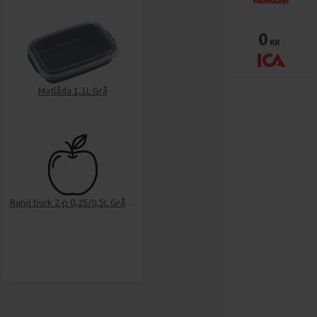
0
KR
Matlåda 1,1L Grå
Rund burk 2-p 0,25/0,5L Grå FF