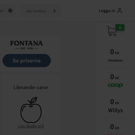
Logga in
Alla butiker
0
0
KR
0
KR
Liknande varor
0
KR
0
Ljus Skalle grå
KR