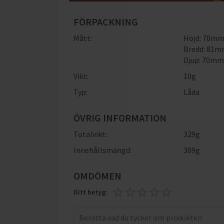
FÖRPACKNING
Mått:
Höjd: 70m
Bredd: 81
Djup: 70m
Vikt:
10
g
Typ:
Låda
ÖVRIG INFORMATION
Totalvikt:
329g
Innehållsmängd:
309g
OMDÖMEN
Ditt betyg: