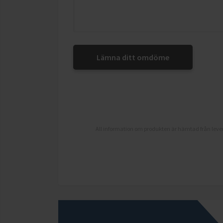
Lämna ditt omdöme
All information om produkten är hämtad från lever