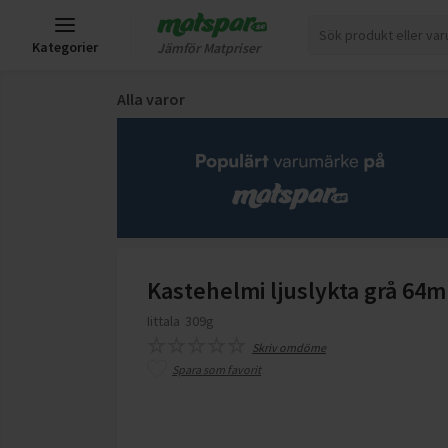
Kategorier
Jämför Matpriser
Alla varor
Kastehelmi ljuslykta grå 64
Iittala
309g
Skriv omdöme
Spara som favorit