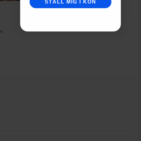
STÄLL MIG I KÖN
m
mm
m