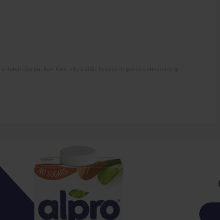
antören eller butiken. Kontrollera alltid förpackningen före användning.