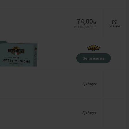
74,00
kr
Till butik
1480,00
kr/kg
Jfr
Ej i lager
Ej i lager