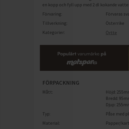
en kopp och fyll upp med 2 dl kokande vatten.
Förvaring:
Förvaras sva
Tillverkning:
Österrike
Kategorier:
Örtte
FÖRPACKNING
Mått:
Höjd: 255
Bredd: 95
Djup: 255
Typ:
Påse med p
Material:
Papper/kar