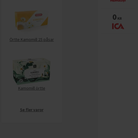
0
KR
Örtte Kamomill 25 påsar
Kamomill örtte
Se fler varor