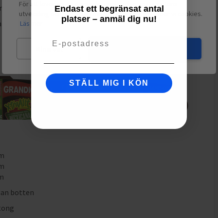
För att leverera en personlig upplevelse, mäta sajtens
 Låt dra i upp till 10 minuter.
Endast ett begränsat antal
utveckling och ha sociala medier-koppling använder vi cookies.
platser – anmäl dig nu!
lt och torrt.
Läs mer
Email
Mina val
Jag godkänner
STÄLL MIG I KÖN
mm
mm
mm
lan botten
tong