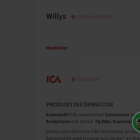
Butiks- & Webbpris
Webbpriser
PRODUKTINFORMATION
Kamomill
från varumärket
Sonnentor
är e
Bodystore
och
kostar
74,00
kr
.
Kamomill
ä
Denna söta blomma från Sonnentor är mångs
kamomillte med honung och citron ? en klass