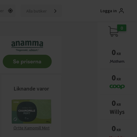
Logga in
Alla butiker
0
0
KR
0
KR
Liknande varor
0
KR
0
Örtte Kamomill Mint
KR