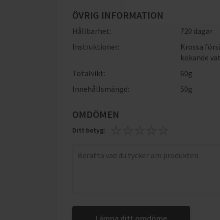
ÖVRIG INFORMATION
Hållbarhet:
720 dagar
Instruktioner:
Krossa försi
kokande vatt
Totalvikt:
60g
Innehållsmängd:
50g
OMDÖMEN
Ditt betyg:
Lämna ditt omdöme